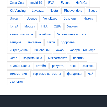
Coca-Cola
covid-19
EVA
Evoca
HoReCa
Kit Vending
Lavazza
Necta
Rheavendors
Saeco
Unicum
Uvenco
VendExpo
Бразилия
Италия
Китай
Москва
ПТА
США
Япония
аналитика кофе
арабика
безналичная оплата
вендинг
выставка
закон
здоровье
ингредиенты
инновации
какао
капсульный кофе
кофе
кофемашина
микромаркет
напитки
онлайн-кассы
ритейл
робуста
снек
стаканы
телеметрия
торговые автоматы
фандомат
чай
экология