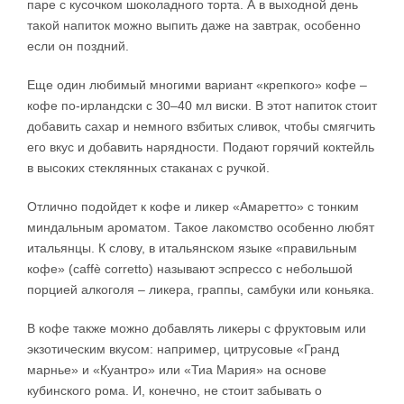
паре с кусочком шоколадного торта. А в выходной день
такой напиток можно выпить даже на завтрак, особенно
если он поздний.
Еще один любимый многими вариант «крепкого» кофе –
кофе по-ирландски с 30–40 мл виски. В этот напиток стоит
добавить сахар и немного взбитых сливок, чтобы смягчить
его вкус и добавить нарядности. Подают горячий коктейль
в высоких стеклянных стаканах с ручкой.
Отлично подойдет к кофе и ликер «Амаретто» с тонким
миндальным ароматом. Такое лакомство особенно любят
итальянцы. К слову, в итальянском языке «правильным
кофе» (caffè corretto) называют эспрессо с небольшой
порцией алкоголя – ликера, граппы, самбуки или коньяка.
В кофе также можно добавлять ликеры с фруктовым или
экзотическим вкусом: например, цитрусовые «Гранд
марнье» и «Куантро» или «Тиа Мария» на основе
кубинского рома. И, конечно, не стоит забывать о