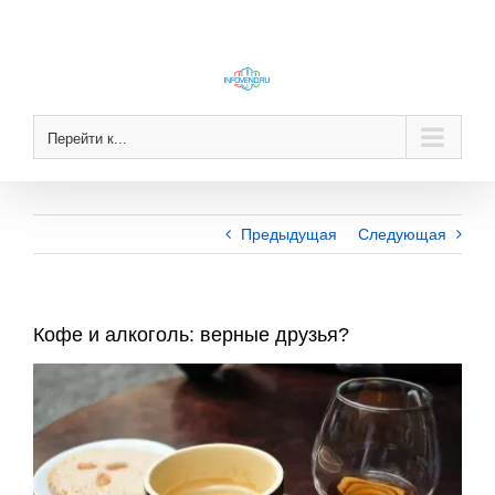
Skip
to
content
Перейти к...
Предыдущая
Следующая
Кофе и алкоголь: верные друзья?
View
Larger
Image