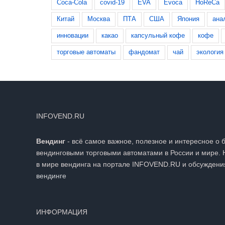
Coca-Cola
covid-19
EVA
Evoca
HoReCa
Китай
Москва
ПТА
США
Япония
ана
инновации
какао
капсульный кофе
кофе
торговые автоматы
фандомат
чай
экология
INFOVEND.RU
Вендинг
- всё самое важное, полезное и интересное о 
вендинговыми торговыми автоматами в России и мире. 
в мире вендинга на портале INFOVEND.RU и обсуждени
вендинге
ИНФОРМАЦИЯ