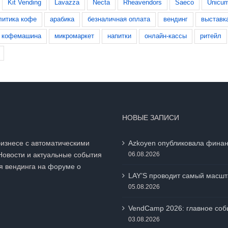
Kit Vending
Lavazza
Necta
Rheavendors
Saeco
Unicu
литика кофе
арабика
безналичная оплата
вендинг
выставк
кофемашина
микромаркет
напитки
онлайн-кассы
ритейл
НОВЫЕ ЗАПИСИ
бизнесе с автоматическими
Azkoyen опубликовала финан
Новости и актуальные события
06.08.2026
я вендинга на
форуме о
LAY’S проводит самый масшт
05.08.2026
VendCamp 2026: главное собы
03.08.2026