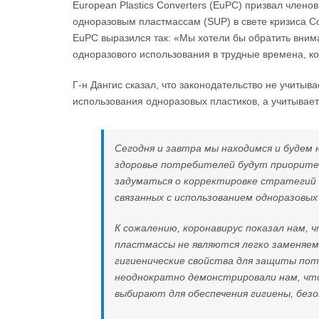
European Plastics Converters (EuPC) призвал член
одноразовым пластмассам (SUP) в свете кризиса Co
EuPC выразился так: «Мы хотели бы обратить внима
одноразового использования в трудные времена, к
Г-н Дангис сказал, что законодательство не учитыв
использования одноразовых пластиков, а учитывает
Сегодня и завтра мы находимся и будем 
здоровье потребителей будут приоритет
задуматься о корректировке стратегий д
связанных с использованием одноразовых
К сожалению, коронавирус показал нам, 
пластмассы не являются легко заменяем
гигиенические свойства для защиты пот
неоднократно демонстрировали нам, чт
выбирают для обеспечения гигиены, без