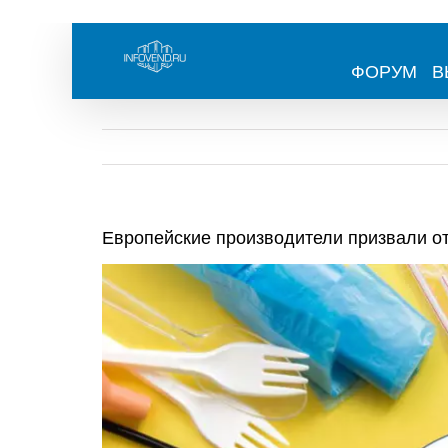
Skip
to
content
ФОРУМ
В
Европейские производители призвали от
View
Larger
Image