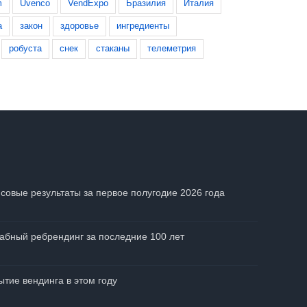
m
Uvenco
VendExpo
Бразилия
Италия
а
закон
здоровье
ингредиенты
робуста
снек
стаканы
телеметрия
совые результаты за первое полугодие 2026 года
абный ребрендинг за последние 100 лет
тие вендинга в этом году