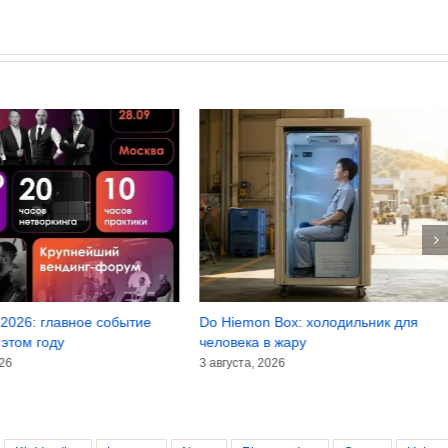
2026: главное событие
Do Hiemon Box: холодильник для
 этом году
человека в жару
026
3 августа, 2026