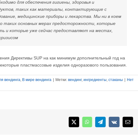
одимо для обеспечения гигиены, здоровья и
дуктов, таких как материалы, контактирующие с
вание, медицинские приборы и лекарства. Мы ни в коем
 о таких основных мерах предосторожности, которые
ть и которые уже сейчас предоставляют на местах,
кризисом
нения Директивы SUP на как минимум дополнительный год на
некоторые пластмассовые изделия одноразового пользования.
ля вендинга
,
В мире вендинга
|
Метки:
вендинг
,
ингредиенты
,
стаканы
|
Нет
X
WhatsApp
Telegram
Vk
Emai