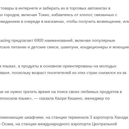
товары в интернете и забирать их в торговых автоматах в
х городов, включая Токио, избавляясь от хлопот, связанных с
жиданием в очереди в магазинах, чтобы получить возмещение, ил
azing предлагает 6900 наименований, включая популярные
детское питание и детские смеси, шампуни, кондиционеры и моющие
м языках, а продукты в основном ориентированы на молодых
ваня, поскольку возраст посетителей из этих стран снизился из-за
е не нужно тратить время на поиск своих любимых продуктов в
 японском языке», — сказала Каори Кишино, менеджер по
апоминающие шкафчики, на станции терминала 3 аэропорта Ханэда
ре Осака, на станции международного аэропорта Центральной