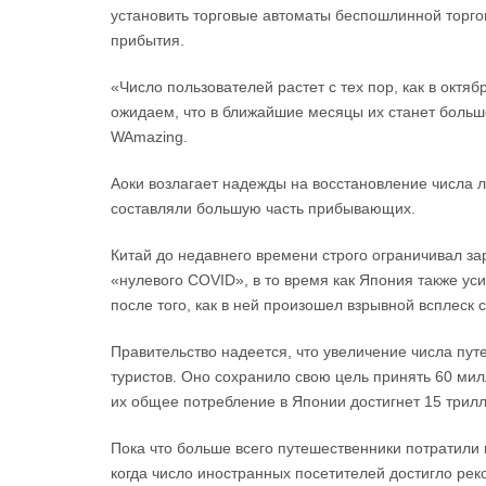
установить торговые автоматы беспошлинной торго
прибытия.
«Число пользователей растет с тех пор, как в октя
ожидаем, что в ближайшие месяцы их станет больш
WAmazing.
Аоки возлагает надежды на восстановление числа 
составляли большую часть прибывающих.
Китай до недавнего времени строго ограничивал за
«нулевого COVID», в то время как Япония также у
после того, как в ней произошел взрывной всплеск
Правительство надеется, что увеличение числа пу
туристов. Оно сохранило свою цель принять 60 мил
их общее потребление в Японии достигнет 15 трил
Пока что больше всего путешественники потратили 
когда число иностранных посетителей достигло рек