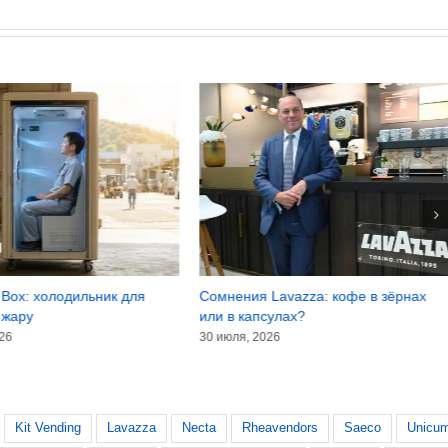
ник для
Сомнения Lavazza: кофе в зёрнах
FAO: цены 
или в капсулах?
вышли из-п
30 июля, 2026
28 июля, 202
Kit Vending
Lavazza
Necta
Rheavendors
Saeco
Unicu