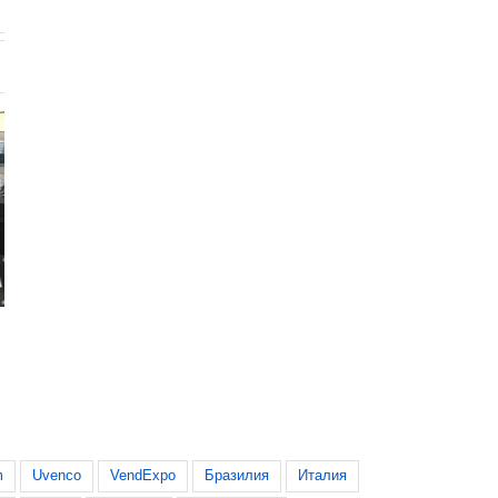
на кофе, какао и чай
LAY’S проводит самый масштабный
од контроля
ребрендинг за последние 100 лет
6
5 августа, 2026
m
Uvenco
VendExpo
Бразилия
Италия