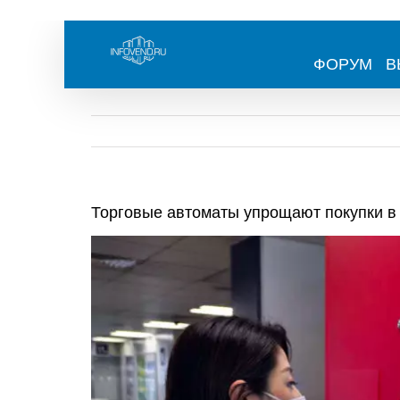
Skip
to
content
ФОРУМ
В
Торговые автоматы упрощают покупки в
View
Larger
Image