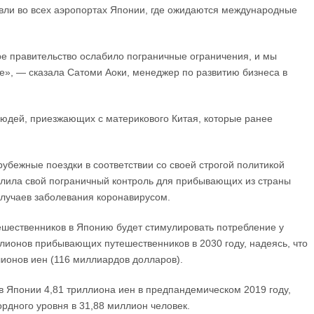
вли во всех аэропортах Японии, где ожидаются международные
бре правительство ослабило пограничные ограничения, и мы
е», — сказала Сатоми Аоки, менеджер по развитию бизнеса в
людей, приезжающих с материкового Китая, которые ранее
рубежные поездки в соответствии со своей строгой политикой
силила свой пограничный контроль для прибывающих из страны
 случаев заболевания коронавирусом.
тешественников в Японию будет стимулировать потребление у
лионов прибывающих путешественников в 2030 году, надеясь, что
лионов иен (116 миллиардов долларов).
в Японии 4,81 триллиона иен в предпандемическом 2019 году,
ордного уровня в 31,88 миллион человек.