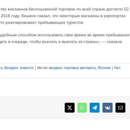
ство магазинов беспошлинной торговли по всей стране достигло 52
 2016 году. Кишино сказал, что некоторые магазины в аэропортах
 что разочаровывает прибывающих туристов.
«удобным способом использовать свое время во время пребывания
ать в очереди, чтобы въехать и выехать из страны», — сказала
га
,
Вендинг- новости
|
Метки:
вендинг
,
торговые автоматы
,
Япония
|
Нет
X
WhatsApp
Telegram
Vk
Emai