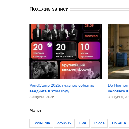
Похожие записи
VendCamp 2026: главное событие
Do Hiemon Box: холодиль
вендинга в этом году
человека в жару
3 августа, 2026
3 августа, 2026
Метки
Coca-Cola
covid-19
EVA
Evoca
HoReCa