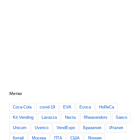
Метки
Coca-Cola
covid-19
EVA
Evoca
HoReCa
Kit Vending
Lavazza
Necta
Rheavendors
Saeco
Unicum
Uvenco
VendExpo
Бразилия
Италия
Китай
Москва
ПТА
США
Япония