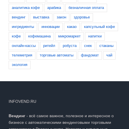
аналитика кофе
арабика
безналичная оплата
вендинг
выставка
закон
здоровье
ингредиенты
инновации
какао
капсульный кофе
кофе
кофемашина
микромаркет
напитки
онлайн-кассы
ритейл
робуста
снек
стаканы
телеметрия
торговые автоматы
фандомат
чай
экология
INFOVEND.RU
Вендинг
- всё самое важное, полезное и интересное о
бизнесе с автоматическими вендинговыми торговыми