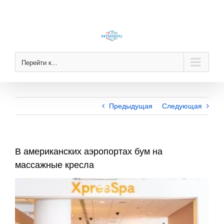
Skip
to
content
Перейти к...
Предыдущая
Следующая
В американских аэропортах бум на
массажные кресла
View
Larger
Image