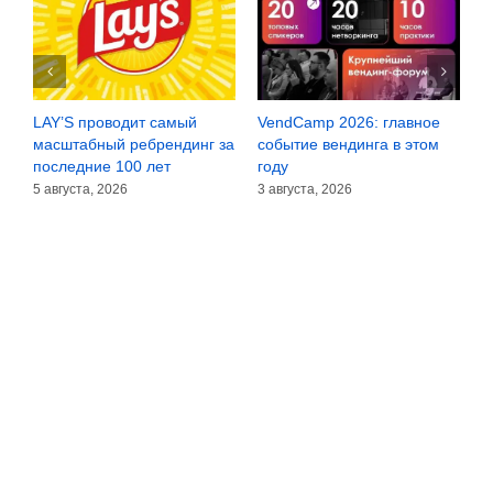
LAY’S проводит самый
VendCamp 2026: главное
D
а
масштабный ребрендинг за
событие вендинга в этом
х
последние 100 лет
году
в
5 августа, 2026
3 августа, 2026
3