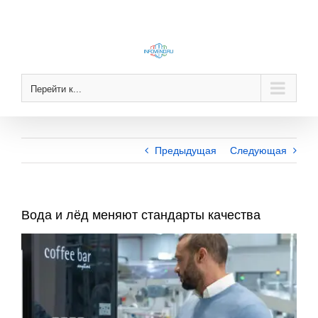
Skip
to
content
Перейти к...
Предыдущая
Следующая
Вода и лёд меняют стандарты качества
View
Larger
Image