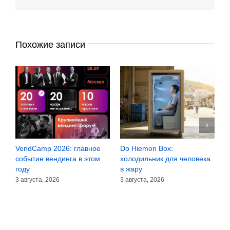
Похожие записи
VendCamp 2026: главное
Do Hiemon Box:
С
за
событие вендинга в этом
холодильник для человека
з
году
в жару
3
3 августа, 2026
3 августа, 2026