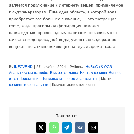
является подключение к Интернету вещей, применяемое
к льдогенераторам. Ещё одна область, в которой вода
приобретает все большее значение, — это экстракция
кофе, когда правильная фильтрация поможет
наслаждаться превосходным напитком, независимо от
качества водопроводной воды, уменьшая содержание
веществ, негативно влияющих на вкус и аромат кофе.
By
INFOVEND
|
27 декабря, 2024
|
Рубрики:
HoReCa & OCS
,
Аналитика рынка кофе
,
В мире вендинга
,
Винтаж вендинг
,
Вопрос-
ответ
,
Телеметрия
,
Терминалы
,
Торговые автоматы
|
Метки:
к
вендинг
,
кофе
,
напитки
|
Комментарии
отключены
записи
Вода
и
лёд
меняют
Поделиться
стандарты
качества
X
WhatsApp
Telegram
Vk
Email