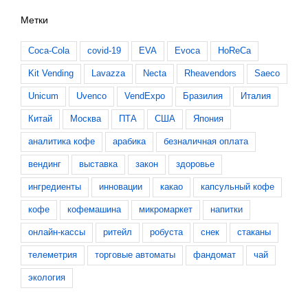
Метки
Coca-Cola
covid-19
EVA
Evoca
HoReCa
Kit Vending
Lavazza
Necta
Rheavendors
Saeco
Unicum
Uvenco
VendExpo
Бразилия
Италия
Китай
Москва
ПТА
США
Япония
аналитика кофе
арабика
безналичная оплата
вендинг
выставка
закон
здоровье
ингредиенты
инновации
какао
капсульный кофе
кофе
кофемашина
микромаркет
напитки
онлайн-кассы
ритейл
робуста
снек
стаканы
телеметрия
торговые автоматы
фандомат
чай
экология