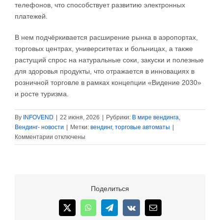
телефонов, что способствует развитию электронных
платежей.
В нем подчёркивается расширение рынка в аэропортах,
торговых центрах, университетах и ​​больницах, а также
растущий спрос на натуральные соки, закуски и полезные
для здоровья продукты, что отражается в инновациях в
розничной торговле в рамках концепции «Видение 2030»
и росте туризма.
By
INFOVEND
|
22 июня, 2026
|
Рубрики:
В мире вендинга
,
Вендинг- новости
|
Метки:
вендинг
,
торговые автоматы
|
к
Комментарии
отключены
записи
Мировой
рынок
торговых
автоматов
Поделиться
к
2033
X
WhatsApp
Telegram
Vk
Email
году