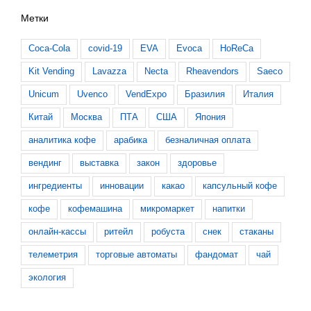
Метки
Coca-Cola
covid-19
EVA
Evoca
HoReCa
Kit Vending
Lavazza
Necta
Rheavendors
Saeco
Unicum
Uvenco
VendExpo
Бразилия
Италия
Китай
Москва
ПТА
США
Япония
аналитика кофе
арабика
безналичная оплата
вендинг
выставка
закон
здоровье
ингредиенты
инновации
какао
капсульный кофе
кофе
кофемашина
микромаркет
напитки
онлайн-кассы
ритейл
робуста
снек
стаканы
телеметрия
торговые автоматы
фандомат
чай
экология