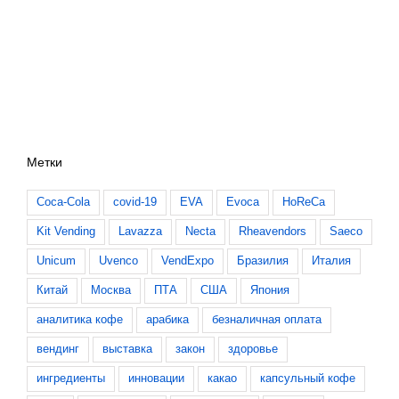
Метки
Coca-Cola
covid-19
EVA
Evoca
HoReCa
Kit Vending
Lavazza
Necta
Rheavendors
Saeco
Unicum
Uvenco
VendExpo
Бразилия
Италия
Китай
Москва
ПТА
США
Япония
аналитика кофе
арабика
безналичная оплата
вендинг
выставка
закон
здоровье
ингредиенты
инновации
какао
капсульный кофе