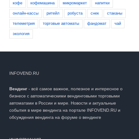
кофе
кофемашина
микромаркет
напитки
онлайн-кассы
ритейл
робуста
снек
стаканы
телеметрия
торговые автоматы
фандомат
чай
экология
INFOVEND.RU
Вендинг
- всё самое важное, полезное и интересное о
бизнесе с автоматическими вендинговыми торговыми
автоматами в России и мире. Новости и актуальные
события в мире вендинга на портале INFOVEND.RU и
обсуждения вендинга на
форуме о вендинге