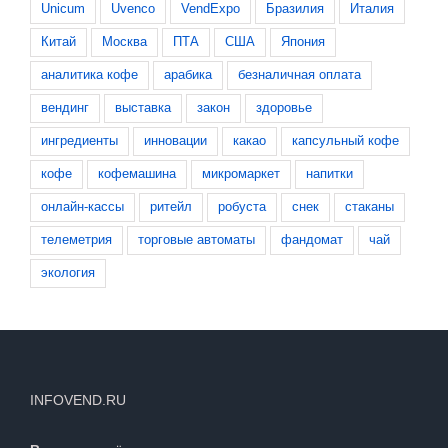
Unicum
Uvenco
VendExpo
Бразилия
Италия
Китай
Москва
ПТА
США
Япония
аналитика кофе
арабика
безналичная оплата
вендинг
выставка
закон
здоровье
ингредиенты
инновации
какао
капсульный кофе
кофе
кофемашина
микромаркет
напитки
онлайн-кассы
ритейл
робуста
снек
стаканы
телеметрия
торговые автоматы
фандомат
чай
экология
INFOVEND.RU