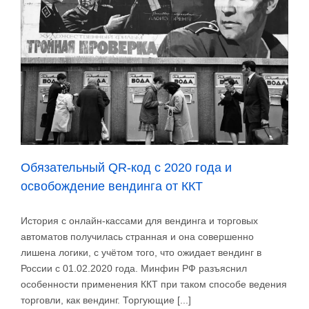
а
дальше?
Обязательный QR-код с 2020 года и
освобождение вендинга от ККТ
История с онлайн-кассами для вендинга и торговых
автоматов получилась странная и она совершенно
лишена логики, с учётом того, что ожидает вендинг в
России с 01.02.2020 года. Минфин РФ разъяснил
особенности применения ККТ при таком способе ведения
торговли, как вендинг. Торгующие [...]