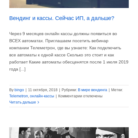
Вендинг и кассы. Сейчас ИП, а дальше?
Через 9 месяцев онлайн кассы должны появиться во
ВСЕХ автоматах. Приглашаем посетить вебинар
компании Телеметрон, где вы узнаете: Как подключить
все автоматы к одной кассе Сколько это стоит и как
работает Какие автоматы обесценятся после 1 июля 2019
года [...]
By
bingo
|
11 октября, 2018
|
Рубрики:
В мире вендинга
|
Метки:
к
Telemetron
,
онлайн-кассы
|
Комментарии
отключены
записи
Читать дальше
Вендинг
и
кассы.
Сейчас
ИП,