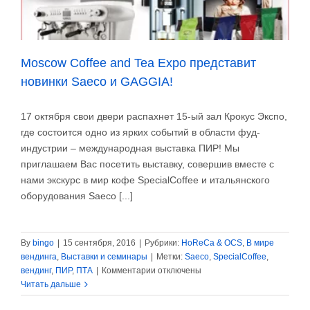
Moscow Coffee and Tea Expo представит
новинки Saeco и GAGGIA!
17 октября свои двери распахнет 15-ый зал Крокус Экспо,
где состоится одно из ярких событий в области фуд-
индустрии – международная выставка ПИР! Мы
приглашаем Вас посетить выставку, совершив вместе с
нами экскурс в мир кофе SpecialCoffee и итальянского
оборудования Saeco [...]
By
bingo
|
15 сентября, 2016
|
Рубрики:
HoReCa & OCS
,
В мире
вендинга
,
Выставки и семинары
|
Метки:
Saeco
,
SpecialCoffee
,
к
вендинг
,
ПИР
,
ПТА
|
Комментарии
отключены
записи
Читать дальше
Moscow