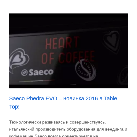
Coffee
and
Tea
Expo
представит
новинки
Saeco
и
GAGGIA!
Saeco Phedra EVO – новинка 2016 в Table
Top!
Технологически развиваясь и совершенствуясь,
итальянский производитель оборудования для вендинга и
кофемашин Saeco всегда ориентируется на