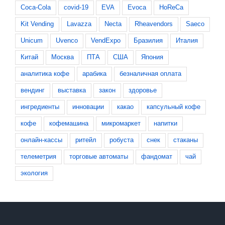
Coca-Cola
covid-19
EVA
Evoca
HoReCa
Kit Vending
Lavazza
Necta
Rheavendors
Saeco
Unicum
Uvenco
VendExpo
Бразилия
Италия
Китай
Москва
ПТА
США
Япония
аналитика кофе
арабика
безналичная оплата
вендинг
выставка
закон
здоровье
ингредиенты
инновации
какао
капсульный кофе
кофе
кофемашина
микромаркет
напитки
онлайн-кассы
ритейл
робуста
снек
стаканы
телеметрия
торговые автоматы
фандомат
чай
экология