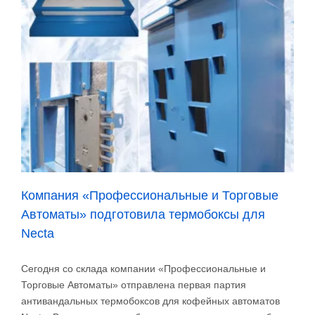
на
VendExpo
2017:
вендинг
в
любых
условиях!
Компания «Профессиональные и Торговые
Автоматы» подготовила термобоксы для
Necta
Сегодня со склада компании «Профессиональные и
Торговые Автоматы» отправлена первая партия
антивандальных термобоксов для кофейных автоматов