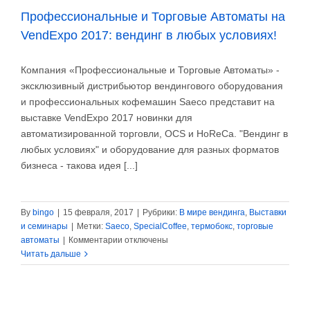
Профессиональные и Торговые Автоматы на
VendExpo 2017: вендинг в любых условиях!
Компания «Профессиональные и Торговые Автоматы» -
эксклюзивный дистрибьютор вендингового оборудования
и профессиональных кофемашин Saeco представит на
выставке VendExpo 2017 новинки для
автоматизированной торговли, OCS и HoReCa. "Вендинг в
любых условиях" и оборудование для разных форматов
бизнеса - такова идея [...]
By
bingo
|
15 февраля, 2017
|
Рубрики:
В мире вендинга
,
Выставки
и семинары
|
Метки:
Saeco
,
SpecialCoffee
,
термобокс
,
торговые
к
автоматы
|
Комментарии
отключены
записи
Читать дальше
Профессиональные
и
Торговые
Автоматы