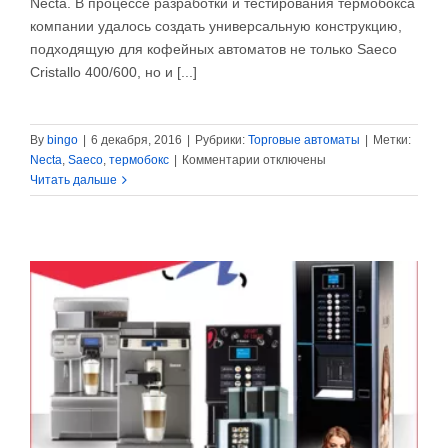
Necta. В процессе разработки и тестирования термобокса
компании удалось создать универсальную конструкцию,
подходящую для кофейных автоматов не только Saeco
Сristallo 400/600, но и [...]
By
bingo
|
6 декабря, 2016
|
Рубрики:
Торговые автоматы
|
Метки:
к
Necta
,
Saeco
,
термобокс
|
Комментарии
отключены
записи
Читать дальше
Компания
«Профессиональные
и
Торговые
Автоматы»
подготовила
термобоксы
для
Necta