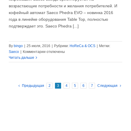
возрастающие потребности и желания потребителей. И
кофейный автомат Saeco Phedra EVO – новинка 2016
года в линейке оборудования Table Top, полностью
подтверждает это. Saeco Phedra [...]
By
bingo
|
25 июля, 2016
|
Рубрики:
HoReCa & OCS
|
Метки:
к
Saeco
|
Комментарии
отключены
записи
Читать дальше
Saeco
Phedra
EVO
–
Предыдущая
2
3
4
5
6
7
Следующая
новинка
2016
в
Table
Top!