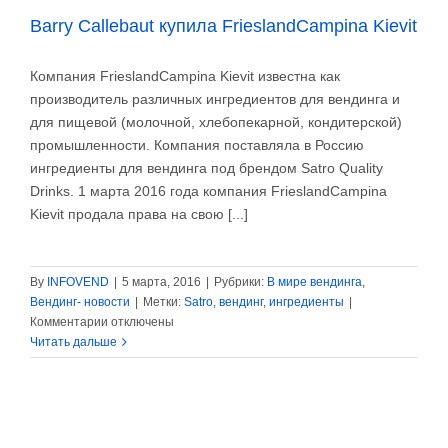
Barry Callebaut купила FrieslandCampina Kievit
Компания FrieslandCampina Kievit известна как
производитель различных ингредиентов для вендинга и
для пищевой (молочной, хлебопекарной, кондитерской)
промышленности. Компания поставляла в Россию
ингредиенты для вендинга под брендом Satro Quality
Drinks. 1 марта 2016 года компания FrieslandCampina
Kievit продала права на свою [...]
By
INFOVEND
|
5 марта, 2016
|
Рубрики:
В мире вендинга
,
Вендинг- новости
|
Метки:
Satro
,
вендинг
,
ингредиенты
|
к
Комментарии
отключены
записи
Читать дальше
Barry
Callebaut
купила
FrieslandCampina
Kievit