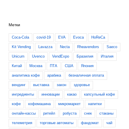
Метки
Coca-Cola
covid-19
EVA
Evoca
HoReCa
Kit Vending
Lavazza
Necta
Rheavendors
Saeco
Unicum
Uvenco
VendExpo
Бразилия
Италия
Китай
Москва
ПТА
США
Япония
аналитика кофе
арабика
безналичная оплата
вендинг
выставка
закон
здоровье
ингредиенты
инновации
какао
капсульный кофе
кофе
кофемашина
микромаркет
напитки
онлайн-кассы
ритейл
робуста
снек
стаканы
телеметрия
торговые автоматы
фандомат
чай