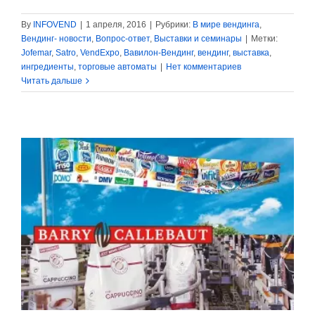
By
INFOVEND
|
1 апреля, 2016
|
Рубрики:
В мире вендинга
,
Вендинг- новости
,
Вопрос-ответ
,
Выставки и семинары
|
Метки:
Jofemar
,
Satro
,
VendExpo
,
Вавилон-Вендинг
,
вендинг
,
выставка
,
ингредиенты
,
торговые автоматы
|
Нет комментариев
Читать дальше