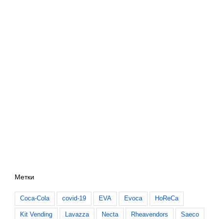
Метки
Coca-Cola
covid-19
EVA
Evoca
HoReCa
Kit Vending
Lavazza
Necta
Rheavendors
Saeco