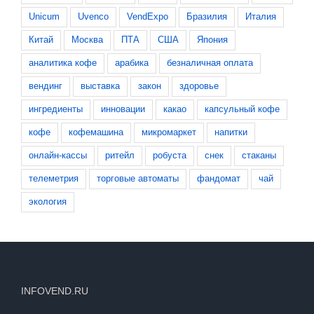
Unicum
Uvenco
VendExpo
Бразилия
Италия
Китай
Москва
ПТА
США
Япония
аналитика кофе
арабика
безналичная оплата
вендинг
выставка
закон
здоровье
ингредиенты
инновации
какао
капсульный кофе
кофе
кофемашина
микромаркет
напитки
онлайн-кассы
ритейл
робуста
снек
стаканы
телеметрия
торговые автоматы
фандомат
чай
экология
INFOVEND.RU