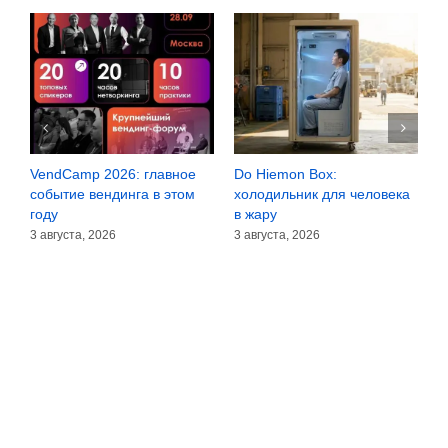
VendCamp 2026: главное
Do Hiemon Box:
Со
а
событие вендинга в этом
холодильник для человека
зё
году
в жару
30
3 августа, 2026
3 августа, 2026