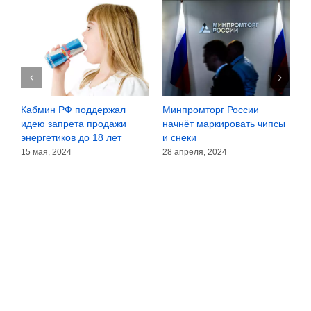
у
Кабмин РФ поддержал
Минпромторг России
К
идею запрета продажи
начнёт маркировать чипсы
о
е
энергетиков до 18 лет
и снеки
о
15 мая, 2024
28 апреля, 2024
1