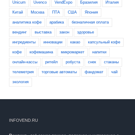
Unicum
Uvenco
VendExpo
Бразилия
Италия
Китай
Москва
ПТА
США
Япония
аналитика кофе
арабика
безналичная оплата
вендинг
выставка
закон
здоровье
ингредиенты
инновации
какао
капсульный кофе
кофе
кофемашина
микромаркет
напитки
онлайн-кассы
ритейл
робуста
снек
стаканы
телеметрия
торговые автоматы
фандомат
чай
экология
INFOVEND.RU