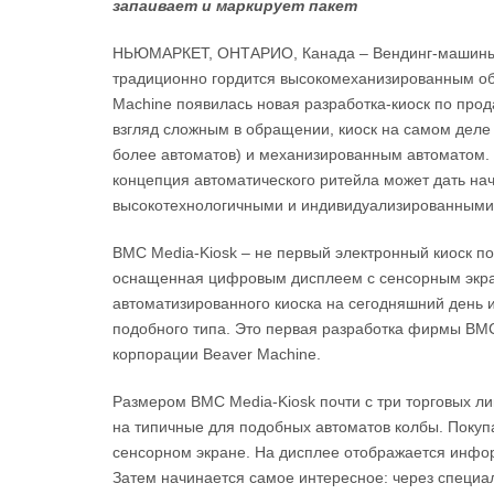
запаивает и маркирует пакет
НЬЮМАРКЕТ, ОНТАРИО, Канада – Вендинг-машины дл
традиционно гордится высокомеханизированным об
Machine появилась новая разработка-киоск по про
взгляд сложным в обращении, киоск на самом деле
более автоматов) и механизированным автоматом. 
концепция автоматического ритейла может дать нач
высокотехнологичными и индивидуализированными,
BMC Media-Kiosk – не первый электронный киоск п
оснащенная цифровым дисплеем с сенсорным экран
автоматизированного киоска на сегодняшний день 
подобного типа. Это первая разработка фирмы BMC 
корпорации Beaver Machine.
Размером BMC Media-Kiosk почти с три торговых л
на типичные для подобных автоматов колбы. Покуп
сенсорном экране. На дисплее отображается инфо
Затем начинается самое интересное: через специал