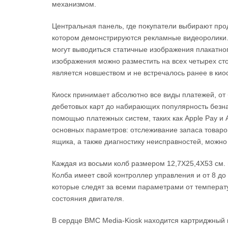
механизмом.
Центральная панель, где покупатели выбирают прод
котором демонстрируются рекламные видеоролики.
могут выводиться статичные изображения плакатно
изображения можно разместить на всех четырех сто
является новшеством и не встречалось ранее в кио
Киоск принимает абсолютно все виды платежей, от 
дебетовых карт до набирающих популярность безна
помощью платежных систем, таких как Apple Pay и A
основных параметров: отслеживание запаса товаро
ящика, а также диагностику неисправностей, можно
Каждая из восьми колб размером 12,7X25,4X53 см. 
Колба имеет свой контроллер управления и от 8 до
которые следят за всеми параметрами от температ
состояния двигателя.
В сердце BMC Media-Kiosk находится картриджный 