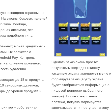
укт, оснащена экраном, на
 На экраны боковых панелей
го типа. Вообще,
ронах автомата, что
сках подобного типа.
банкнот, монет, кредитных и
личных расчетов с
ndroid Pay. Контроль
Сделать заказ очень просто:
в, наполнение монетного
покупатель подходит к киоску,
 вести удаленно.
касанием экрана активирует меню 
формирует заказ (в углу экрана
вмещает до 18 кг продукта.
будет отображаться информация о
 10 сенсорных датчиков,
пищевой ценности выбранного
уры до уровня продукта и
товара). После совершения
платежа, покупка маркируется,
принтер – собственная
запечатывается и поступает в зону