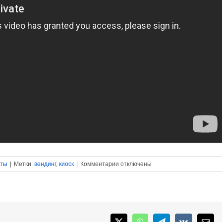
к
аты
|
Метки:
вендинг
,
киоск
|
Комментарии
отключены
записи
Новый
киоск
от
Beaver