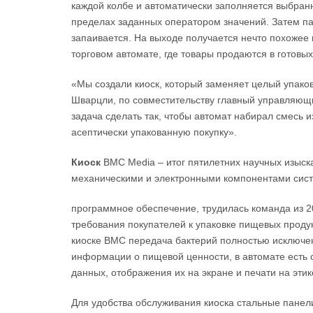
каждой колбе и автоматически заполняется выбран
пределах заданных оператором значений. Затем па
запаивается. На выходе получается нечто похожее 
торговом автомате, где товары продаются в готовых
«Мы создали киоск, который заменяет целый упаков
Шварцли, по совместительству главный управляющи
задача сделать так, чтобы автомат набирал смесь и
асептически упакованную покупку».
Киоск
BMC Media – итог пятилетних научных изыск
механическими и электронными компонентами сис
программное обеспечение, трудилась команда из 
требования покупателей к упаковке пищевых продук
киоске BMC передача бактерий полностью исключен
информации о пищевой ценности, в автомате есть 
данных, отображения их на экране и печати на этик
Для удобства обслуживания киоска стальные пане