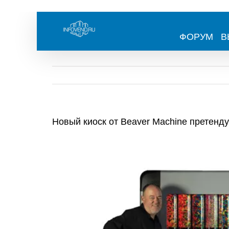
Skip
to
content
ФОРУМ
В
Новый киоск от Beaver Machine претенд
View
Larger
Image