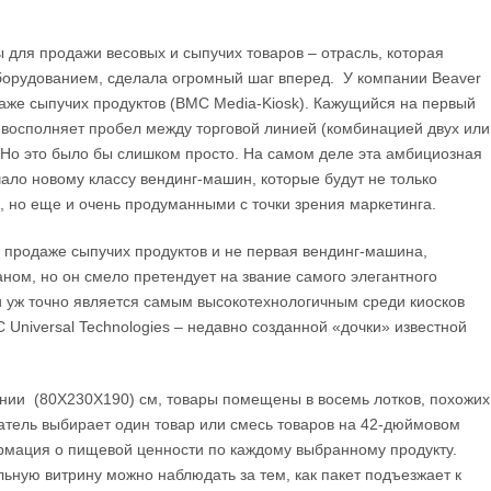
я продажи весовых и сыпучих товаров – отрасль, которая
орудованием, сделала огромный шаг вперед. У компании Beaver
даже сыпучих продуктов (BMC Media-Kiosk). Кажущийся на первый
 восполняет пробел между торговой линией (комбинацией двух или
Но это было бы слишком просто. На самом деле эта амбициозная
ало новому классу вендинг-машин, которые будут не только
 но еще и очень продуманными с точки зрения маркетинга.
о продаже сыпучих продуктов и не первая вендинг-машина,
ом, но он смело претендует на звание самого элегантного
и уж точно является самым высокотехнологичным среди киосков
Universal Technologies – недавно созданной «дочки» известной
инии (80X230X190) см, товары помещены в восемь лотков, похожих
атель выбирает один товар или смесь товаров на 42-дюймовом
рмация о пищевой ценности по каждому выбранному продукту.
ьную витрину можно наблюдать за тем, как пакет подъезжает к