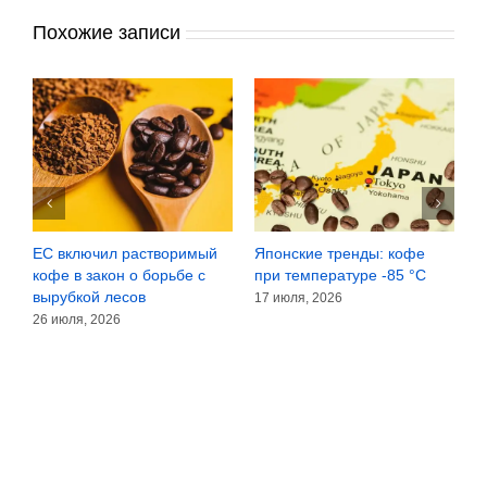
Похожие записи
 и
ЕС включил растворимый
Японские тренды: кофе
О
ля
кофе в закон о борьбе с
при температуре -85 °C
б
вырубкой лесов
п
17 июля, 2026
д
26 июля, 2026
8