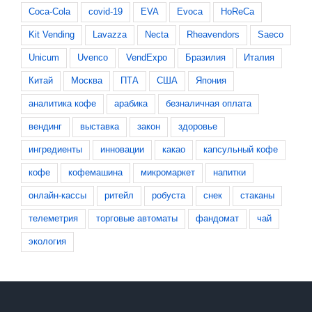
Coca-Cola
covid-19
EVA
Evoca
HoReCa
Kit Vending
Lavazza
Necta
Rheavendors
Saeco
Unicum
Uvenco
VendExpo
Бразилия
Италия
Китай
Москва
ПТА
США
Япония
аналитика кофе
арабика
безналичная оплата
вендинг
выставка
закон
здоровье
ингредиенты
инновации
какао
капсульный кофе
кофе
кофемашина
микромаркет
напитки
онлайн-кассы
ритейл
робуста
снек
стаканы
телеметрия
торговые автоматы
фандомат
чай
экология