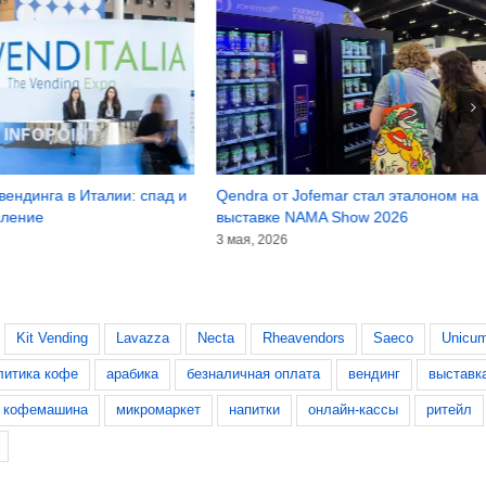
ендинга в Италии: спад и
Qendra от Jofemar стал эталоном на
ление
выставке NAMA Show 2026
3 мая, 2026
Kit Vending
Lavazza
Necta
Rheavendors
Saeco
Unicu
литика кофе
арабика
безналичная оплата
вендинг
выставк
кофемашина
микромаркет
напитки
онлайн-кассы
ритейл