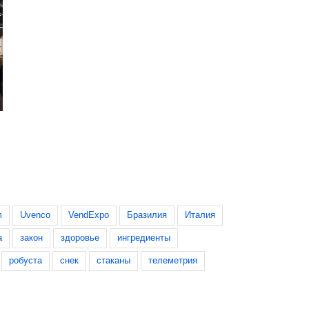
Venditalia 2026: все выставочные
VendCamp 2026: главн
площади распроданы
вендинга в этом году
8 апреля, 2026
3 августа, 2026
m
Uvenco
VendExpo
Бразилия
Италия
а
закон
здоровье
ингредиенты
робуста
снек
стаканы
телеметрия