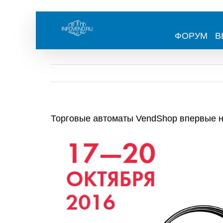
Skip
to
content
ФОРУМ
В
Торговые автоматы VendShop впервые 
View
Larger
Image