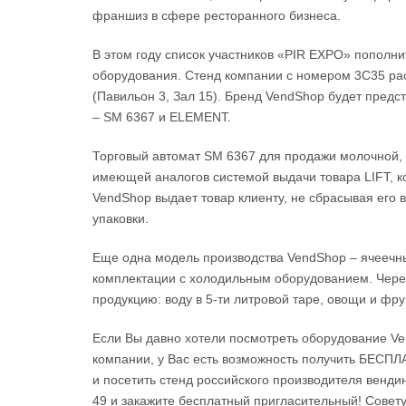
франшиз в сфере ресторанного бизнеса.
В этом году список участников «PIR EXPO» пополн
оборудования. Стенд компании с номером 3С35 ра
(Павильон 3, Зал 15). Бренд VendShop будет пред
– SM 6367 и ELEMENT.
Торговый автомат SM 6367 для продажи молочной, 
имеющей аналогов системой выдачи товара LIFT, ко
VendShop выдает товар клиенту, не сбрасывая его 
упаковки.
Еще одна модель производства VendShop – ячееч
комплектации с холодильным оборудованием. Чере
продукцию: воду в 5-ти литровой таре, овощи и фру
Если Вы давно хотели посмотреть оборудование Ve
компании, у Вас есть возможность получить БЕСП
и посетить стенд российского производителя венди
49 и закажите бесплатный пригласительный! Советуе