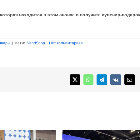
, которая находится в этом анонсе и получите сувенир-подаро
минары
|
Метки:
VendShop
|
Нет комментариев
X
WhatsApp
Telegram
Vk
Emai