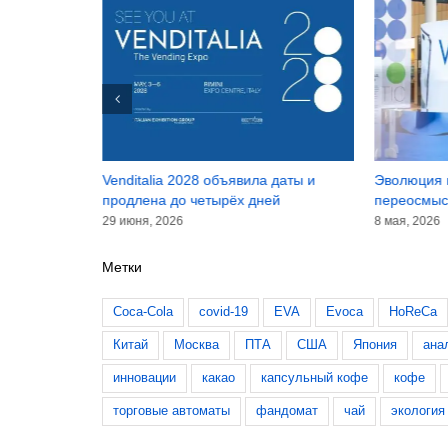
 событие
Venditalia 2028 объявила даты и
Эволюция в
продлена до четырёх дней
переосмыс
29 июня, 2026
8 мая, 2026
Метки
Coca-Cola
covid-19
EVA
Evoca
HoReCa
Китай
Москва
ПТА
США
Япония
ана
инновации
какао
капсульный кофе
кофе
торговые автоматы
фандомат
чай
экология