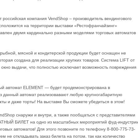
ит российская компания VendShop – производитель вендингового
сположится на территории выставки «Рестофранчайзинг»
ставлен двумя кардинально разными моделями торговых автоматов
рыбной, мясной и кондитерской продукции будет оснащен не
торая создана для реализации хрупких товаров. Система LIFT от
в окно выдачи, что полностью исключает возможность повреждения
ный автомат ELEMENT — будет продемонстрирована в
з данный автомат реализовавают любую крупногабаритную
кты и даже торты! На выставке Вы сможете убедиться в этом!
ndShop снаружи и внутри, а также пообщаться с представителями
ЛАТНЫЙ БИЛЕТ на одно из масштабных мероприятий фуд-индустри
нговых автоматов! Для этого позвоните по телефону 8-800-775-73-
м не откладывать заказ билета на потом, так как количество