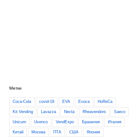
Метки
Coca-Cola
covid-19
EVA
Evoca
HoReCa
Kit Vending
Lavazza
Necta
Rheavendors
Saeco
Unicum
Uvenco
VendExpo
Бразилия
Италия
Китай
Москва
ПТА
США
Япония