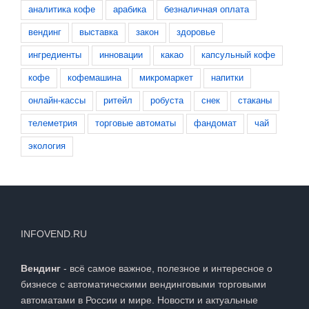
аналитика кофе
арабика
безналичная оплата
вендинг
выставка
закон
здоровье
ингредиенты
инновации
какао
капсульный кофе
кофе
кофемашина
микромаркет
напитки
онлайн-кассы
ритейл
робуста
снек
стаканы
телеметрия
торговые автоматы
фандомат
чай
экология
INFOVEND.RU
Вендинг
- всё самое важное, полезное и интересное о
бизнесе с автоматическими вендинговыми торговыми
автоматами в России и мире. Новости и актуальные