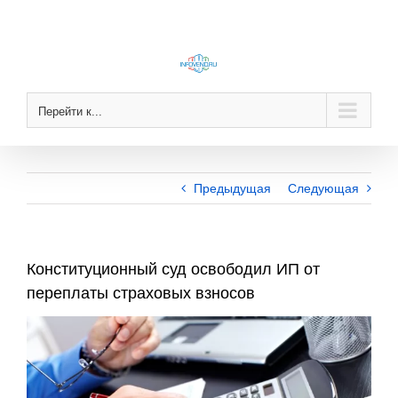
Skip
to
content
Перейти к...
Предыдущая
Следующая
Конституционный суд освободил ИП от
переплаты страховых взносов
View
Larger
Image