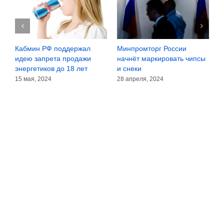
у
Кабмин РФ поддержал
Минпромторг России
К
идею запрета продажи
начнёт маркировать чипсы
о
е
энергетиков до 18 лет
и снеки
о
15 мая, 2024
28 апреля, 2024
1