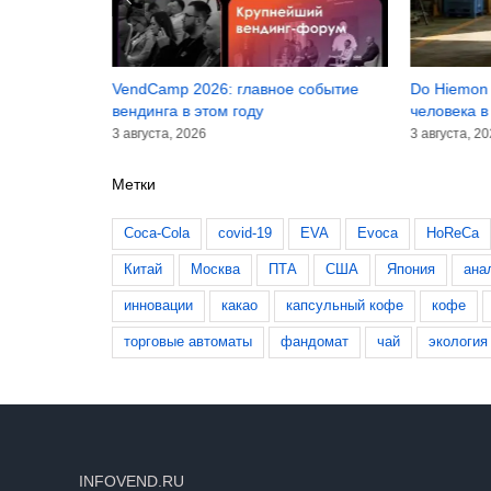
асштабный
VendCamp 2026: главное событие
Do Hiemon 
 100 лет
вендинга в этом году
человека в
3 августа, 2026
3 августа, 2
Метки
Coca-Cola
covid-19
EVA
Evoca
HoReCa
Китай
Москва
ПТА
США
Япония
ана
инновации
какао
капсульный кофе
кофе
торговые автоматы
фандомат
чай
экология
INFOVEND.RU