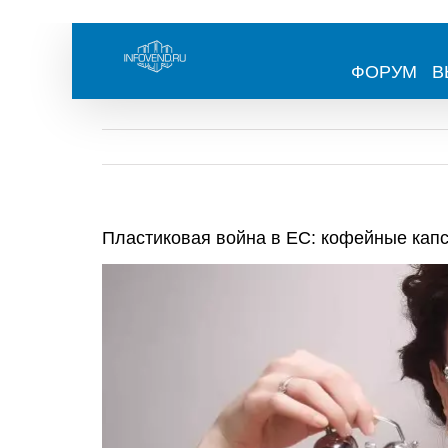
Skip
to
content
ФОРУМ
В
Пластиковая война в ЕС: кофейные кап
View
Larger
Image