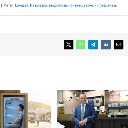
|
Метки:
Lavazza
,
Nespresso
,
вендинговый бизнес
,
закон
,
ингредиенты
,
X
WhatsApp
Telegram
Vk
Emai