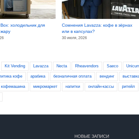
Box: холодильник для
Сомнения Lavazza: кофе в зёрнах
 жару
или в капсулах?
026
30 июля, 2026
Kit Vending
Lavazza
Necta
Rheavendors
Saeco
Unicu
литика кофе
арабика
безналичная оплата
вендинг
выставк
кофемашина
микромаркет
напитки
онлайн-кассы
ритейл
НОВЫЕ ЗАПИСИ