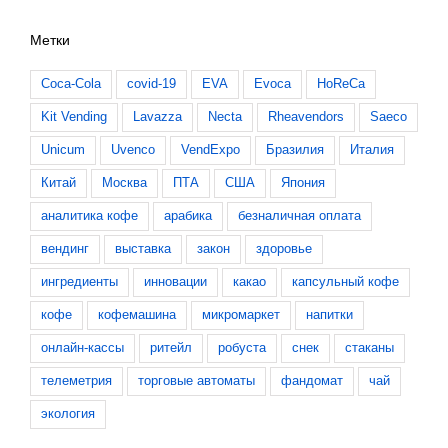
Метки
Coca-Cola
covid-19
EVA
Evoca
HoReCa
Kit Vending
Lavazza
Necta
Rheavendors
Saeco
Unicum
Uvenco
VendExpo
Бразилия
Италия
Китай
Москва
ПТА
США
Япония
аналитика кофе
арабика
безналичная оплата
вендинг
выставка
закон
здоровье
ингредиенты
инновации
какао
капсульный кофе
кофе
кофемашина
микромаркет
напитки
онлайн-кассы
ритейл
робуста
снек
стаканы
телеметрия
торговые автоматы
фандомат
чай
экология