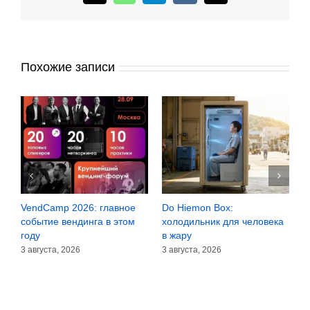
Похожие записи
VendCamp 2026: главное
Do Hiemon Box:
С
за
событие вендинга в этом
холодильник для человека
з
году
в жару
3
3 августа, 2026
3 августа, 2026