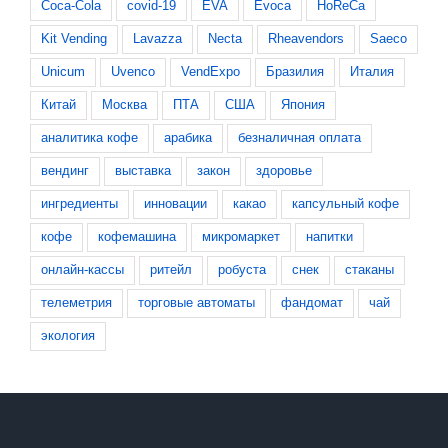
Coca-Cola
covid-19
EVA
Evoca
HoReCa
Kit Vending
Lavazza
Necta
Rheavendors
Saeco
Unicum
Uvenco
VendExpo
Бразилия
Италия
Китай
Москва
ПТА
США
Япония
аналитика кофе
арабика
безналичная оплата
вендинг
выставка
закон
здоровье
ингредиенты
инновации
какао
капсульный кофе
кофе
кофемашина
микромаркет
напитки
онлайн-кассы
ритейл
робуста
снек
стаканы
телеметрия
торговые автоматы
фандомат
чай
экология