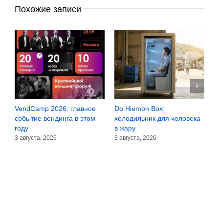
Похожие записи
Camp 2026: главное
Do Hiemon Box:
Сомнения 
тие вендинга в этом
холодильник для человека
зёрнах или
в жару
30 июля, 20
уста, 2026
3 августа, 2026