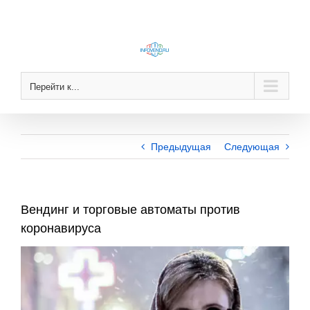
Skip
to
content
Перейти к...
Предыдущая
Следующая
Вендинг и торговые автоматы против
коронавируса
View
Larger
Image