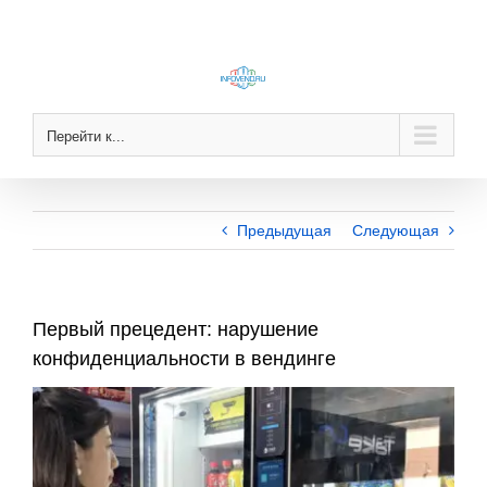
Skip
to
content
Перейти к...
Предыдущая
Следующая
Первый прецедент: нарушение
конфиденциальности в вендинге
View
Larger
Image