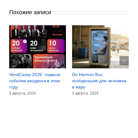
Похожие записи
VendCamp 2026: главное
Do Hiemon Box:
С
за
событие вендинга в этом
холодильник для человека
з
году
в жару
3
3 августа, 2026
3 августа, 2026