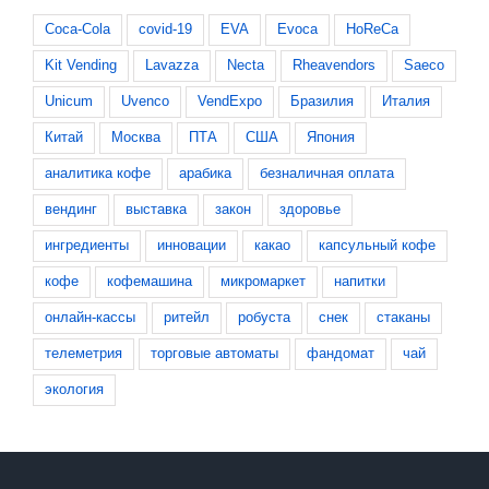
Coca-Cola
covid-19
EVA
Evoca
HoReCa
Kit Vending
Lavazza
Necta
Rheavendors
Saeco
Unicum
Uvenco
VendExpo
Бразилия
Италия
Китай
Москва
ПТА
США
Япония
аналитика кофе
арабика
безналичная оплата
вендинг
выставка
закон
здоровье
ингредиенты
инновации
какао
капсульный кофе
кофе
кофемашина
микромаркет
напитки
онлайн-кассы
ритейл
робуста
снек
стаканы
телеметрия
торговые автоматы
фандомат
чай
экология