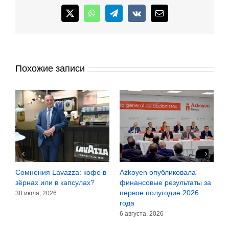
X
WhatsApp
Telegram
Vk
Email
Похожие записи
Сомнения Lavazza: кофе в
Azkoyen опубликовала
L
а
зёрнах или в капсулах?
финансовые результаты за
м
первое полугодие 2026
п
30 июля, 2026
года
5
6 августа, 2026