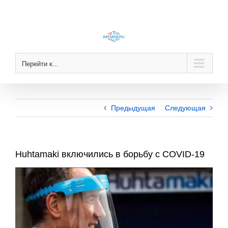
Skip
to
content
Перейти к...
Предыдущая
Следующая
Huhtamaki включились в борьбу с COVID-19
View
Larger
Image