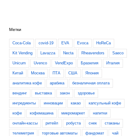
Метки
Coca-Cola
covid-19
EVA
Evoca
HoReCa
Kit Vending
Lavazza
Necta
Rheavendors
Saeco
Unicum
Uvenco
VendExpo
Бразилия
Италия
Китай
Москва
ПТА
США
Япония
аналитика кофе
арабика
безналичная оплата
вендинг
выставка
закон
здоровье
ингредиенты
инновации
какао
капсульный кофе
кофе
кофемашина
микромаркет
напитки
онлайн-кассы
ритейл
робуста
снек
стаканы
телеметрия
торговые автоматы
фандомат
чай