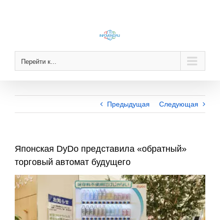
Skip
to
content
Перейти к...
Предыдущая
Следующая
Японская DyDo представила «обратный»
торговый автомат будущего
View
Larger
Image