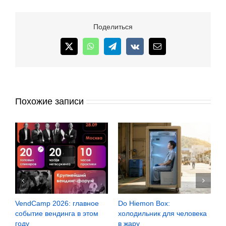
Поделиться
X
WhatsApp
Telegram
Vk
Email
Похожие записи
ое
Do Hiemon Box:
Сомнения Lavazza: кофе в
ом
холодильник для человека
зёрнах или в капсулах?
в жару
30 июля, 2026