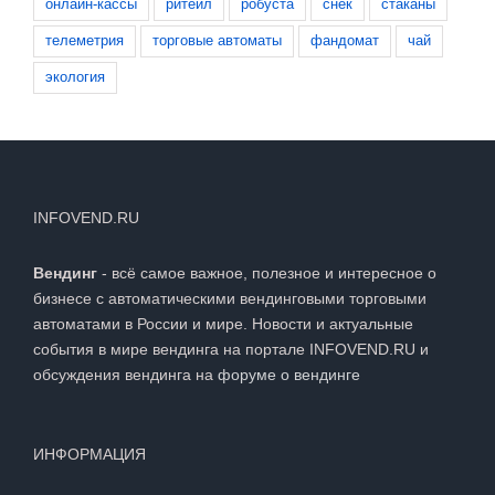
онлайн-кассы
ритейл
робуста
снек
стаканы
телеметрия
торговые автоматы
фандомат
чай
экология
INFOVEND.RU
Вендинг
- всё самое важное, полезное и интересное о
бизнесе с автоматическими вендинговыми торговыми
автоматами в России и мире. Новости и актуальные
события в мире вендинга на портале INFOVEND.RU и
обсуждения вендинга на
форуме о вендинге
ИНФОРМАЦИЯ