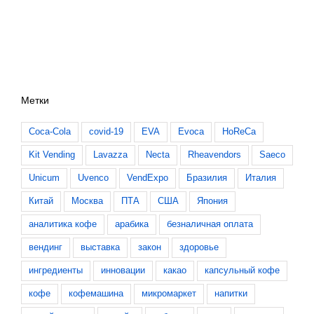
Метки
Coca-Cola
covid-19
EVA
Evoca
HoReCa
Kit Vending
Lavazza
Necta
Rheavendors
Saeco
Unicum
Uvenco
VendExpo
Бразилия
Италия
Китай
Москва
ПТА
США
Япония
аналитика кофе
арабика
безналичная оплата
вендинг
выставка
закон
здоровье
ингредиенты
инновации
какао
капсульный кофе
кофе
кофемашина
микромаркет
напитки