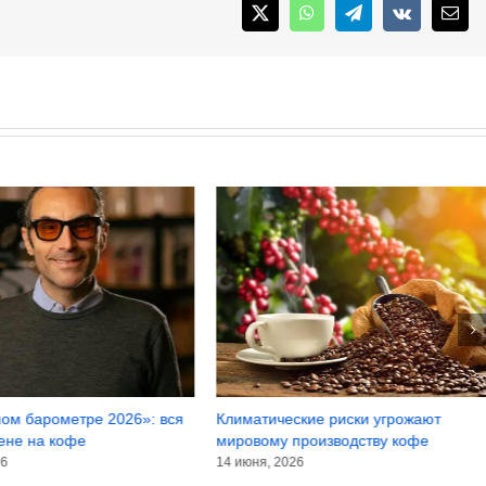
X
WhatsApp
Telegram
Vk
Emai
ом барометре 2026»: вся
Климатические риски угрожают
ене на кофе
мировому производству кофе
26
14 июня, 2026