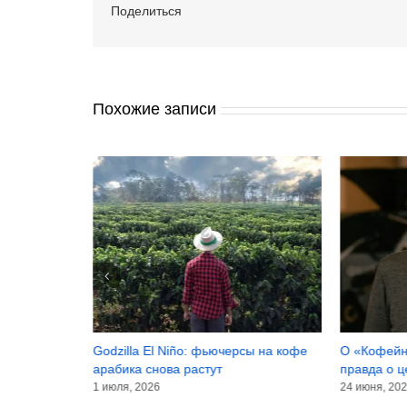
Поделиться
Похожие записи
 и чай
Godzilla El Niño: фьючерсы на кофе
О «Кофейн
арабика снова растут
правда о ц
1 июля, 2026
24 июня, 20