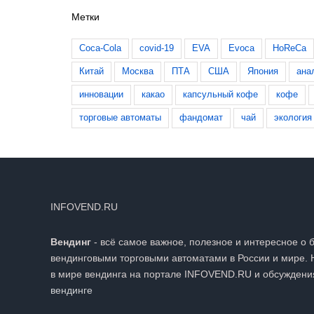
Метки
Coca-Cola
covid-19
EVA
Evoca
HoReCa
Китай
Москва
ПТА
США
Япония
ана
инновации
какао
капсульный кофе
кофе
торговые автоматы
фандомат
чай
экология
INFOVEND.RU
Вендинг
- всё самое важное, полезное и интересное о 
вендинговыми торговыми автоматами в России и мире. 
в мире вендинга на портале INFOVEND.RU и обсуждени
вендинге