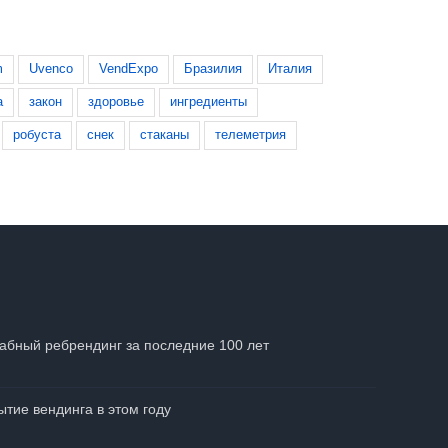
m
Uvenco
VendExpo
Бразилия
Италия
а
закон
здоровье
ингредиенты
робуста
снек
стаканы
телеметрия
абный ребрендинг за последние 100 лет
тие вендинга в этом году