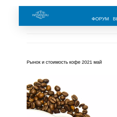
Skip
to
content
ФОРУМ
В
Рынок и стоимость кофе 2021 май
View
Larger
Image