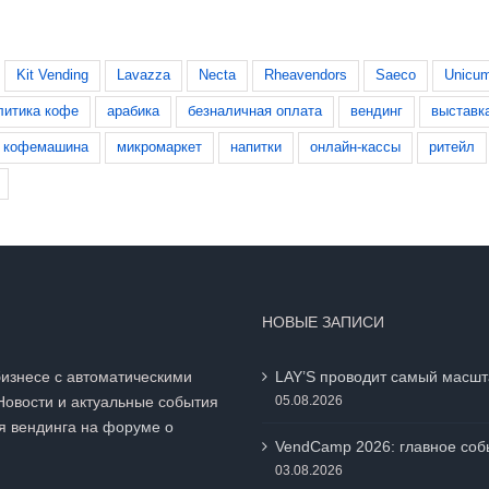
Kit Vending
Lavazza
Necta
Rheavendors
Saeco
Unicu
литика кофе
арабика
безналичная оплата
вендинг
выставк
кофемашина
микромаркет
напитки
онлайн-кассы
ритейл
НОВЫЕ ЗАПИСИ
бизнесе с автоматическими
LAY’S проводит самый масшт
Новости и актуальные события
05.08.2026
я вендинга на
форуме о
VendCamp 2026: главное собы
03.08.2026