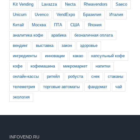
Kit Vending
Lavazza
Necta
Rheavendors
Saeco
Unicum
Uvenco
VendExpo
Бразилия
Италия
Китай
Москва
ПТА
США
Япония
аналитика кофе
арабика
безналичная оплата
вендинг
выставка
закон
здоровье
ингредиенты
инновации
какао
капсульный кофе
кофе
кофемашина
микромаркет
напитки
онлайн-кассы
ритейл
робуста
снек
стаканы
телеметрия
торговые автоматы
фандомат
чай
экология
INFOVEND.RU