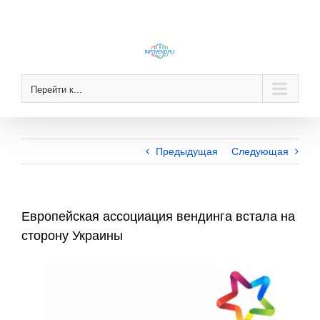
Skip
to
content
Перейти к...
Предыдущая
Следующая
Европейская ассоциация вендинга встала на
сторону Украины
View
Larger
Image