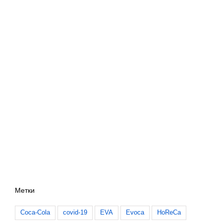
Метки
Coca-Cola
covid-19
EVA
Evoca
HoReCa