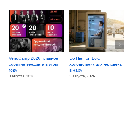
VendCamp 2026: главное
Do Hiemon Box:
С
за
событие вендинга в этом
холодильник для человека
з
году
в жару
3
3 августа, 2026
3 августа, 2026