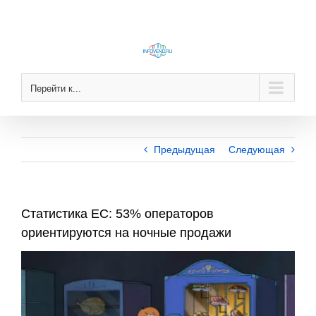
Skip
to
content
Перейти к...
Предыдущая
Следующая
Статистика ЕС: 53% операторов
ориентируются на ночные продажи
View
Larger
Image