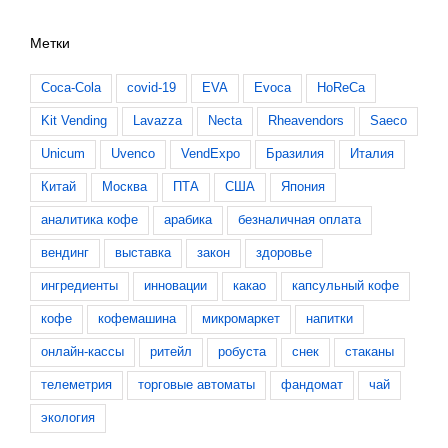
Метки
Coca-Cola
covid-19
EVA
Evoca
HoReCa
Kit Vending
Lavazza
Necta
Rheavendors
Saeco
Unicum
Uvenco
VendExpo
Бразилия
Италия
Китай
Москва
ПТА
США
Япония
аналитика кофе
арабика
безналичная оплата
вендинг
выставка
закон
здоровье
ингредиенты
инновации
какао
капсульный кофе
кофе
кофемашина
микромаркет
напитки
онлайн-кассы
ритейл
робуста
снек
стаканы
телеметрия
торговые автоматы
фандомат
чай
экология