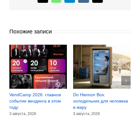
Похожие записи
VendCamp 2026: главное
Do Hiemon Box:
С
за
событие вендинга в этом
холодильник для человека
з
году
в жару
3
3 августа, 2026
3 августа, 2026