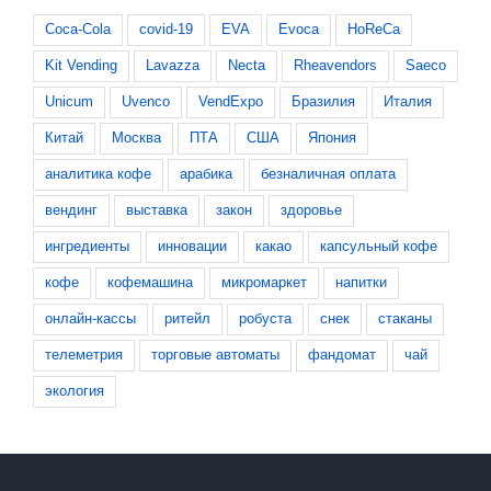
Coca-Cola
covid-19
EVA
Evoca
HoReCa
Kit Vending
Lavazza
Necta
Rheavendors
Saeco
Unicum
Uvenco
VendExpo
Бразилия
Италия
Китай
Москва
ПТА
США
Япония
аналитика кофе
арабика
безналичная оплата
вендинг
выставка
закон
здоровье
ингредиенты
инновации
какао
капсульный кофе
кофе
кофемашина
микромаркет
напитки
онлайн-кассы
ритейл
робуста
снек
стаканы
телеметрия
торговые автоматы
фандомат
чай
экология