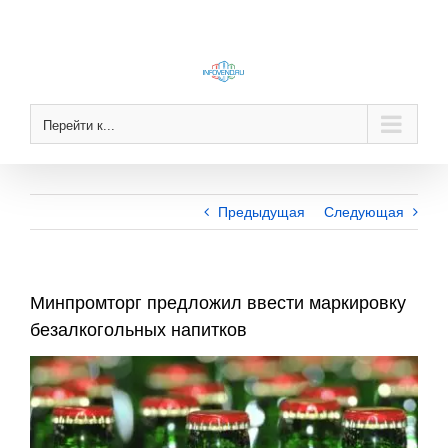
Skip
to
content
Перейти к...
Предыдущая
Следующая
Минпромторг предложил ввести маркировку
безалкогольных напитков
View
Larger
Image