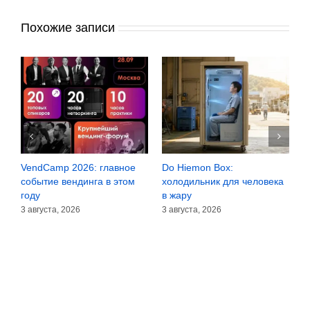
Похожие записи
VendCamp 2026: главное
Do Hiemon Box:
С
за
событие вендинга в этом
холодильник для человека
з
году
в жару
3
3 августа, 2026
3 августа, 2026