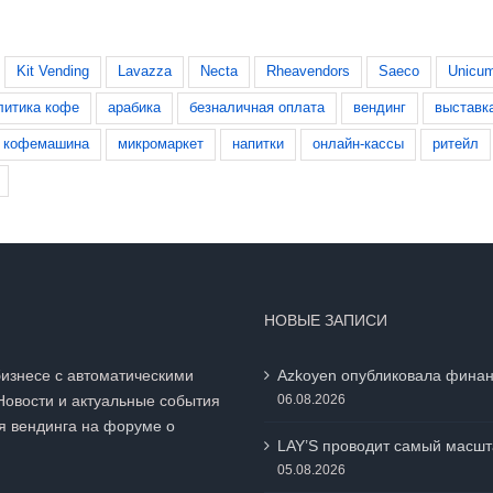
Kit Vending
Lavazza
Necta
Rheavendors
Saeco
Unicu
литика кофе
арабика
безналичная оплата
вендинг
выставк
кофемашина
микромаркет
напитки
онлайн-кассы
ритейл
НОВЫЕ ЗАПИСИ
бизнесе с автоматическими
Azkoyen опубликовала финан
Новости и актуальные события
06.08.2026
я вендинга на
форуме о
LAY’S проводит самый масшт
05.08.2026