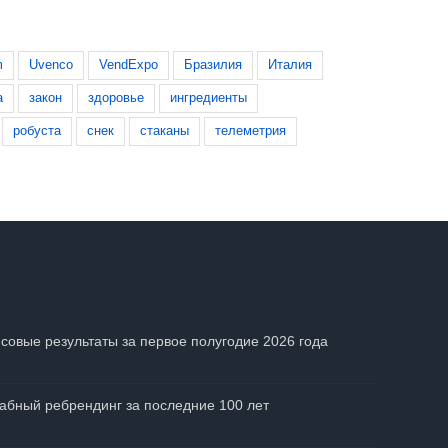
m
Uvenco
VendExpo
Бразилия
Италия
а
закон
здоровье
ингредиенты
робуста
снек
стаканы
телеметрия
совые результаты за первое полугодие 2026 года
абный ребрендинг за последние 100 лет