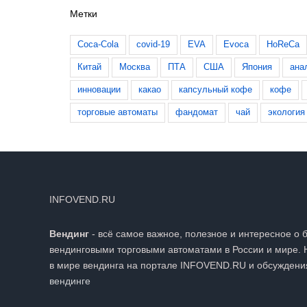
Метки
Coca-Cola
covid-19
EVA
Evoca
HoReCa
Китай
Москва
ПТА
США
Япония
ана
инновации
какао
капсульный кофе
кофе
торговые автоматы
фандомат
чай
экология
INFOVEND.RU
Вендинг
- всё самое важное, полезное и интересное о 
вендинговыми торговыми автоматами в России и мире. 
в мире вендинга на портале INFOVEND.RU и обсуждени
вендинге