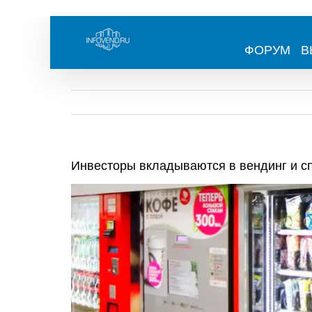
Skip
to
content
ФОРУМ
В
Инвесторы вкладываются в вендинг и сп
View
Larger
Image