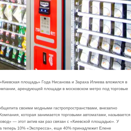
«Киевская площадь» Года Нисанова и Зараха Илиева вложился в
компании, арендующей площади в московском метро под торговые
 общепита своими модными гастропространствами, внезапно
 Компания, которая занимается торговыми автоматами, называется
вод» — этот актив как раз связан с «Киевской площадью». У
ва теперь 10% «Экспресса», еще 40% принадлежит Елене