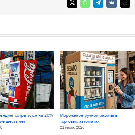
X
WhatsApp
Telegram
Vk
Emai
ендинг сократился на 20%
Мороженое ручной работы в
ие шесть лет
торговых автоматах
26
21 июля, 2026