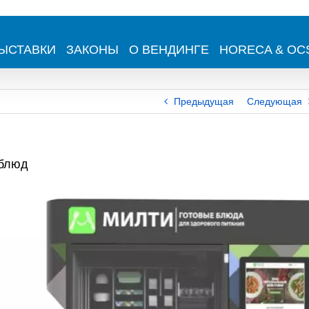
ЫСТАВКИ
ЗАКОНЫ
О ВЕНДИНГЕ
HORECA & OC
Предыдущая
Следующая
 блюд