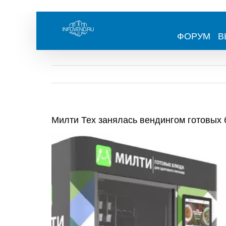
Skip
to
content
ФОРУМ
В
Милти Тех занялась вендингом готовых
View
Larger
Image