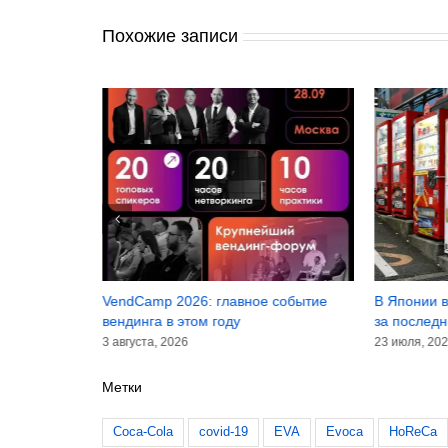
Похожие записи
инансовые
VendCamp 2026: главное событие
В Японии в
лугодие 2026
вендинга в этом году
за последн
3 августа, 2026
23 июля, 20
Метки
Coca-Cola
covid-19
EVA
Evoca
HoReCa