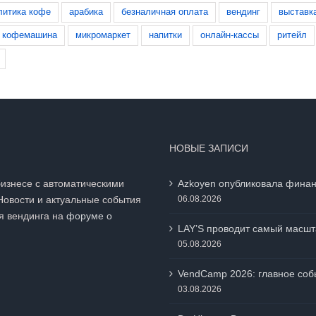
литика кофе
арабика
безналичная оплата
вендинг
выставк
кофемашина
микромаркет
напитки
онлайн-кассы
ритейл
НОВЫЕ ЗАПИСИ
бизнесе с автоматическими
Azkoyen опубликовала финан
Новости и актуальные события
06.08.2026
я вендинга на
форуме о
LAY’S проводит самый масшт
05.08.2026
VendCamp 2026: главное собы
03.08.2026