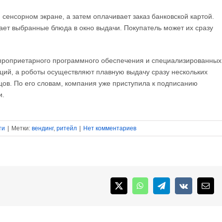
сенсорном экране, а затем оплачивает заказ банковской картой.
ает выбранные блюда в окно выдачи. Покупатель может их сразу
проприетарного программного обеспечения и специализированных
рций, а роботы осуществляют плавную выдачу сразу нескольких
ов. По его словам, компания уже приступила к подписанию
и.
ти
|
Метки:
вендинг
,
ритейл
|
Нет комментариев
X
WhatsApp
Telegram
Vk
Emai