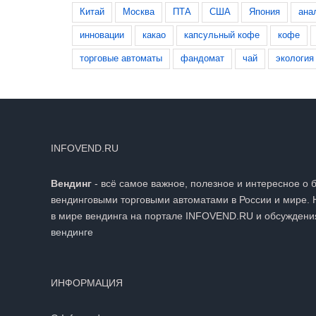
Китай
Москва
ПТА
США
Япония
ана
инновации
какао
капсульный кофе
кофе
торговые автоматы
фандомат
чай
экология
INFOVEND.RU
Вендинг
- всё самое важное, полезное и интересное о 
вендинговыми торговыми автоматами в России и мире. 
в мире вендинга на портале INFOVEND.RU и обсуждени
вендинге
ИНФОРМАЦИЯ