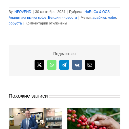
By
INFOVEND
|
30 сентября, 2024
|
Рубрики:
HoReCa & OCS
,
Аналитика рынка кофе
,
Вендинг- новости
|
Метки:
арабика
,
кофе
,
к
робуста
|
Комментарии
отключены
записи
Робуста
взлетает
до
нового
Поделиться
исторического
максимума,
X
WhatsApp
Telegram
Vk
Email
фьючерсы
на
арабику
достигли
13-
Похожие записи
летнего
максимума