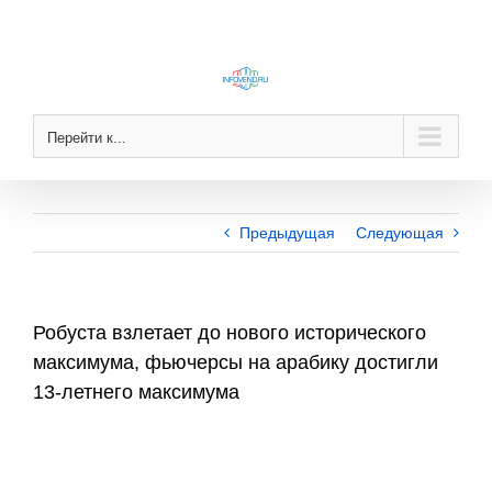
Skip
to
content
Перейти к...
Предыдущая
Следующая
Робуста взлетает до нового исторического
максимума, фьючерсы на арабику достигли
13-летнего максимума
View
Larger
Image