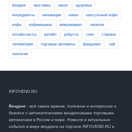
вендинг
выставка
закон
здоровье
ингредиенты
инновации
какао
капсульный кофе
кофе
кофемашина
микромаркет
напитки
онлайн-кассы
ритейл
робуста
снек
стаканы
телеметрия
торговые автоматы
фандомат
чай
экология
INFOVEND.RU
Вендинг
- всё самое важное, полезное и интересное о
бизнесе с автоматическими вендинговыми торговыми
автоматами в России и мире. Новости и актуальные
события в мире вендинга на портале INFOVEND.RU и