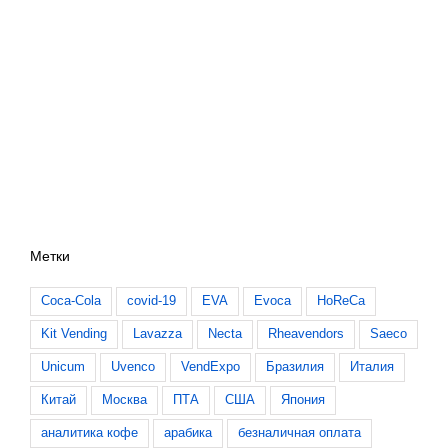
Метки
Coca-Cola
covid-19
EVA
Evoca
HoReCa
Kit Vending
Lavazza
Necta
Rheavendors
Saeco
Unicum
Uvenco
VendExpo
Бразилия
Италия
Китай
Москва
ПТА
США
Япония
аналитика кофе
арабика
безналичная оплата