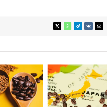
X
WhatsApp
Telegram
Vk
Emai