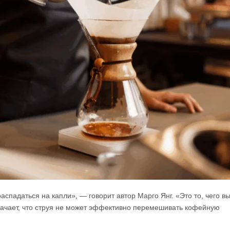
аспадаться на капли», — говорит автор Марго Янг. «Это то, чего в
означает, что струя не может эффективно перемешивать кофейную