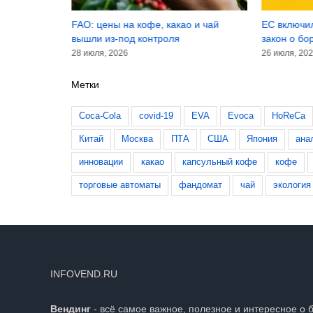
о и чай
ЕС включил растворимый кофе в
Японские 
закон о борьбе с вырубкой лесов
температу
26 июля, 2026
17 июля, 20
Метки
Coca-Cola
covid-19
EVA
Evoca
HoReCa
Китай
Москва
ПТА
США
Япония
ана
инновации
какао
капсульный кофе
кофе
торговые автоматы
фандомат
чай
экология
INFOVEND.RU