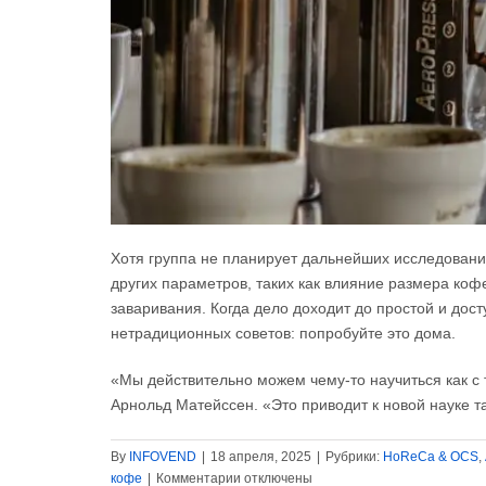
Хотя группа не планирует дальнейших исследований,
других параметров, таких как влияние размера ко
заваривания. Когда дело доходит до простой и дост
нетрадиционных советов: попробуйте это дома.
«Мы действительно можем чему-то научиться как с т
Арнольд Матейссен. «Это приводит к новой науке та
By
INFOVEND
|
18 апреля, 2025
|
Рубрики:
HoReCa & OCS
,
к
кофе
|
Комментарии
отключены