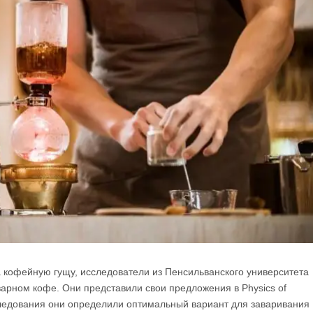
 кофейную гущу, исследователи из Пенсильванского университета
арном кофе. Они представили свои предложения в Physics of
исследования они определили оптимальный вариант для заваривания