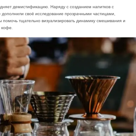
удняет демистификацию. Наряду с созданием напитков с
 дополнили своё исследование прозрачными частицами,
бы помочь тщательно визуализировать динамику смешивания и
 кофе.