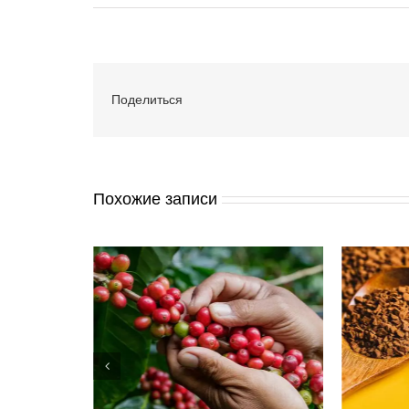
записи
Исследование
раскрывает
оптимальный
способ
Поделиться
заваривания
крепкого
кофе
Похожие записи