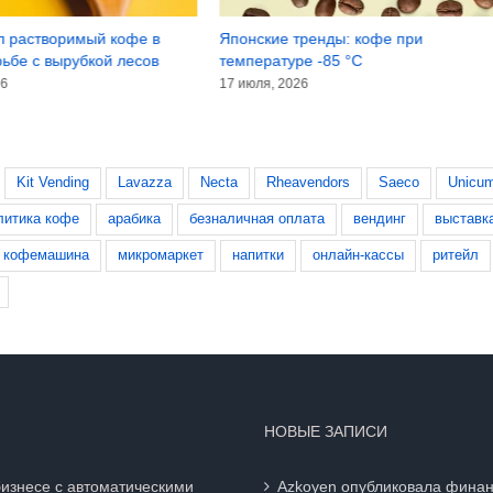
тренды: кофе при
Объёмы продаж бутилированной
ре -85 °C
воды превысили 51,3 миллиарда
долларов
26
8 июля, 2026
Kit Vending
Lavazza
Necta
Rheavendors
Saeco
Unicu
литика кофе
арабика
безналичная оплата
вендинг
выставк
кофемашина
микромаркет
напитки
онлайн-кассы
ритейл
НОВЫЕ ЗАПИСИ