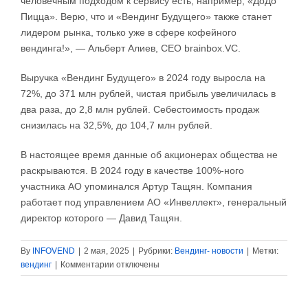
человечным подходом к сервису есть, например, «ДоДо
Пицца». Верю, что и «Вендинг Будущего» также станет
лидером рынка, только уже в сфере кофейного
вендинга!», — Альберт Алиев, СЕО brainbox.VC.
Выручка «Вендинг Будущего» в 2024 году выросла на
72%, до 371 млн рублей, чистая прибыль увеличилась в
два раза, до 2,8 млн рублей. Себестоимость продаж
снизилась на 32,5%, до 104,7 млн рублей.
В настоящее время данные об акционерах общества не
раскрываются. В 2024 году в качестве 100%-ного
участника АО упоминался Артур Тащян. Компания
работает под управлением АО «Инвеллект», генеральный
директор которого — Давид Тащян.
By
INFOVEND
|
2 мая, 2025
|
Рубрики:
Вендинг- новости
|
Метки:
к
вендинг
|
Комментарии
отключены
записи
Вендинг
Будущего