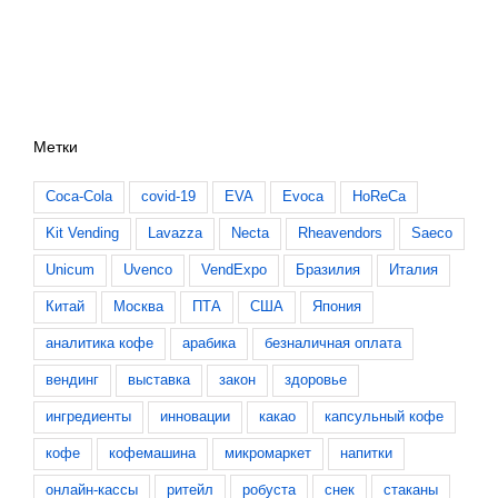
Метки
Coca-Cola
covid-19
EVA
Evoca
HoReCa
Kit Vending
Lavazza
Necta
Rheavendors
Saeco
Unicum
Uvenco
VendExpo
Бразилия
Италия
Китай
Москва
ПТА
США
Япония
аналитика кофе
арабика
безналичная оплата
вендинг
выставка
закон
здоровье
ингредиенты
инновации
какао
капсульный кофе
кофе
кофемашина
микромаркет
напитки
онлайн-кассы
ритейл
робуста
снек
стаканы