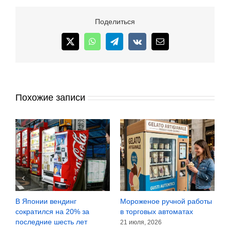
привлёк
101,5
Поделиться
млн
рублей
X
WhatsApp
Telegram
Vk
Email
в
обмен
на
5%
в
Похожие записи
капитале
В Японии вендинг
Мороженое ручной работы
М
сократился на 20% за
в торговых автоматах
п
последние шесть лет
а
21 июля, 2026