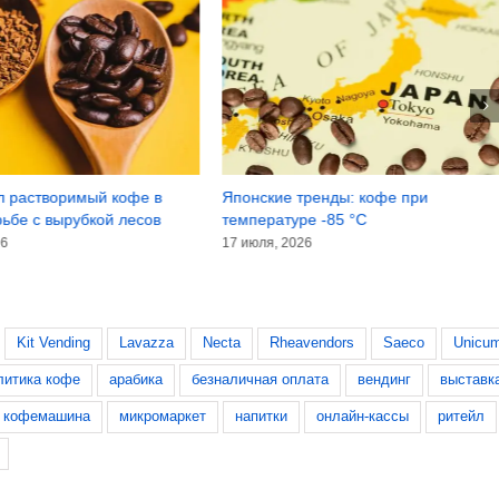
л растворимый кофе в
Японские тренды: кофе при
рьбе с вырубкой лесов
температуре -85 °C
26
17 июля, 2026
Kit Vending
Lavazza
Necta
Rheavendors
Saeco
Unicu
литика кофе
арабика
безналичная оплата
вендинг
выставк
кофемашина
микромаркет
напитки
онлайн-кассы
ритейл