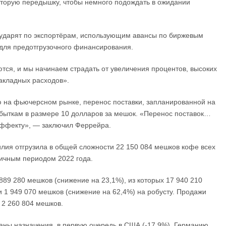
которую передышку, чтобы немного подождать в ожидании
е ударят по экспортёрам, использующим авансы по биржевым
 для предотгрузочного финансирования.
тся, и мы начинаем страдать от увеличения процентов, высоких
акладных расходов».
ю на фьючерсном рынке, перенос поставки, запланированной на
убыткам в размере 10 долларов за мешок. «Перенос поставок…
эффекту», — заключил Феррейра.
илия отгрузила в общей сложности 22 150 084 мешков кофе всех
гичным периодом 2022 года.
89 280 мешков (снижение на 23,1%), из которых 17 940 210
 1 949 070 мешков (снижение на 62,4%) на робусту. Продажи
 2 260 804 мешков.
раны назначения, в первую очередь в США (-17,9%), Германию