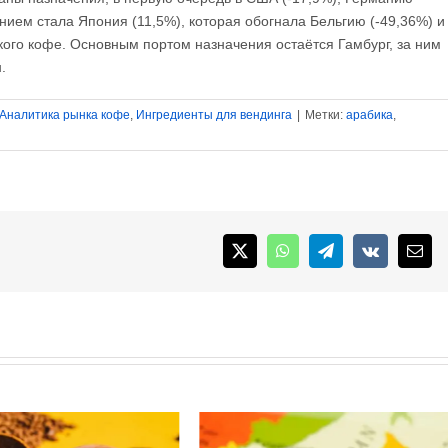
нием стала Япония (11,5%), которая обогнала Бельгию (-49,36%) и
кого кофе. Основным портом назначения остаётся Гамбург, за ним
.
Аналитика рынка кофе
,
Ингредиенты для вендинга
|
Метки:
арабика
,
X
WhatsApp
Telegram
Vk
Emai