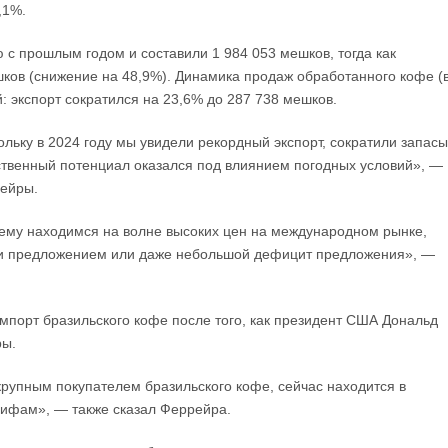
,1%.
 с прошлым годом и составили 1 984 053 мешков, тогда как
шков (снижение на 48,9%). Динамика продаж обработанного кофе (
: экспорт сократился на 23,6% до 287 738 мешков.
ольку в 2024 году мы увидели рекордный экспорт, сократили запасы
ственный потенциал оказался под влиянием погодных условий», —
рейры.
нему находимся на волне высоких цен на международном рынке,
 и предложением или даже небольшой дефицит предложения», —
мпорт бразильского кофе после того, как президент США Дональд
ры.
рупным покупателем бразильского кофе, сейчас находится в
рифам», — также сказал Феррейра.