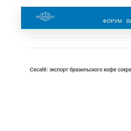
Skip
to
content
ФОРУМ
В
Cecafé: экспорт бразильского кофе сокр
View
Larger
Image