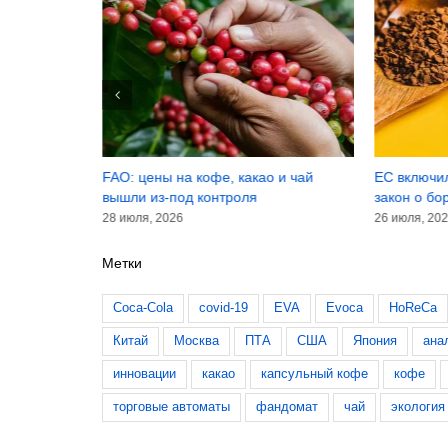
в зёрнах
FAO: цены на кофе, какао и чай
ЕС включи
вышли из-под контроля
закон о бо
28 июля, 2026
26 июля, 20
Метки
Coca-Cola
covid-19
EVA
Evoca
HoReCa
Китай
Москва
ПТА
США
Япония
ана
инновации
какао
капсульный кофе
кофе
торговые автоматы
фандомат
чай
экология