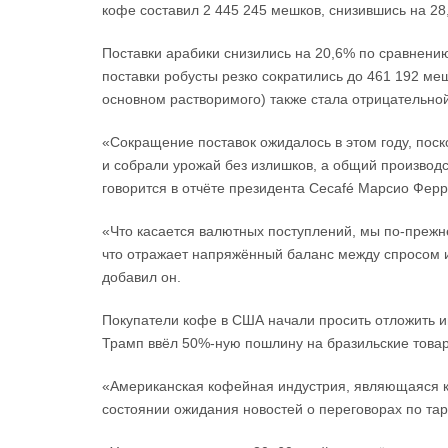
кофе составил 2 445 245 мешков, снизившись на 28
Поставки арабики снизились на 20,6% по сравнению
поставки робусты резко сократились до 461 192 ме
основном растворимого) также стала отрицательной
«Сокращение поставок ожидалось в этом году, поск
и собрали урожай без излишков, а общий производ
говорится в отчёте президента Cecafé Марсио Фер
«Что касается валютных поступлений, мы по-преж
что отражает напряжённый баланс между спросом
добавил он.
Покупатели кофе в США начали просить отложить и
Трамп ввёл 50%-ную пошлину на бразильские това
«Американская кофейная индустрия, являющаяся к
состоянии ожидания новостей о переговорах по та