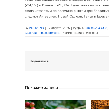
(-34,1%) и Италию (-21,9%). Единственным исключе
стала четвёртым по величине рынком для бразильс
следуют Антверпен, Новый Орлеан, Генуя и Бремен
By
INFOVEND
|
17 августа, 2025
|
Рубрики:
HoReCa & OCS
,
к
Бразилия
,
кофе
,
робуста
|
Комментарии
отключены
записи
Cecafé:
экспорт
бразильского
кофе
Поделиться
сократился
в
июле
почти
на
30%
Похожие записи