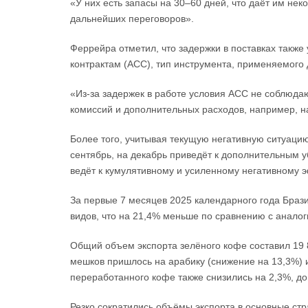
«У них есть запасы на 30–60 дней, что даёт им не
дальнейших переговоров».
Феррейра отметил, что задержки в поставках такж
контрактам (ACC), тип инструмента, применяемого
«Из-за задержек в работе условия ACC не соблюдаю
комиссий и дополнительных расходов, например, н
Более того, учитывая текущую негативную ситуаци
сентябрь, на декабрь приведёт к дополнительным 
ведёт к кумулятивному и усиленному негативному 
За первые 7 месяцев 2025 календарного года Браз
видов, что на 21,4% меньше по сравнению с анало
Общий объем экспорта зелёного кофе составил 19 8
мешков пришлось на арабику (снижение на 13,3%) и
переработанного кофе также снизились на 2,3%, до
Резко сократились объёмы экспорта в основные ст