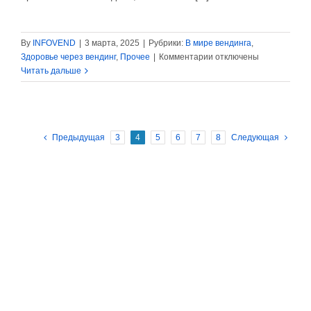
By
INFOVEND
|
3 марта, 2025
|
Рубрики:
В мире вендинга
,
к
Здоровье через вендинг
,
Прочее
|
Комментарии
отключены
записи
Читать дальше
Кофе
средней
обжарки
содержит
Предыдущая
3
4
5
6
7
8
Следующая
больше
кофеина,
чем
кофе
тёмной
обжарки