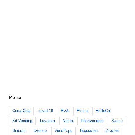
Метки
Coca-Cola
covid-19
EVA
Evoca
HoReCa
Kit Vending
Lavazza
Necta
Rheavendors
Saeco
Unicum
Uvenco
VendExpo
Бразилия
Италия