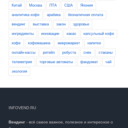
Китай
Москва
ПТА
США
Япония
аналитика кофе
арабика
безналичная оплата
вендинг
выставка
закон
здоровье
ингредиенты
инновации
какао
капсульный кофе
кофе
кофемашина
микромаркет
напитки
онлайн-кассы
ритейл
робуста
снек
стаканы
телеметрия
торговые автоматы
фандомат
чай
экология
INFOVEND.RU
Вендинг
- всё самое важное, полезное и интересное о