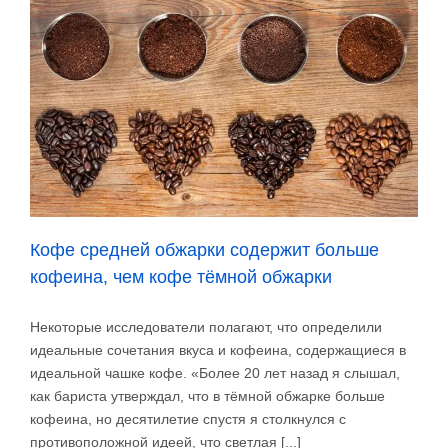
более
в
день
снижают
риски
слабости
Кофе средней обжарки содержит больше
кофеина, чем кофе тёмной обжарки
Некоторые исследователи полагают, что определили
идеальные сочетания вкуса и кофеина, содержащиеся в
идеальной чашке кофе. «Более 20 лет назад я слышал,
как бариста утверждал, что в тёмной обжарке больше
кофеина, но десятилетие спустя я столкнулся с
противоположной идеей, что светлая [...]