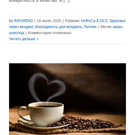
конкретность и качество. И [...]
By
INFOVEND
|
18 июля, 2025
|
Рубрики:
HoReCa & OCS
,
Здоровье
через вендинг
,
Ингредиенты для вендинга
,
Прочее
|
Метки:
какао
,
к
шоколад
|
Комментарии
отключены
записи
Читать дальше
Эпоха
«от
зерна
до
плитки»
закончилась,
настало
время
шоколада
ручной
работы