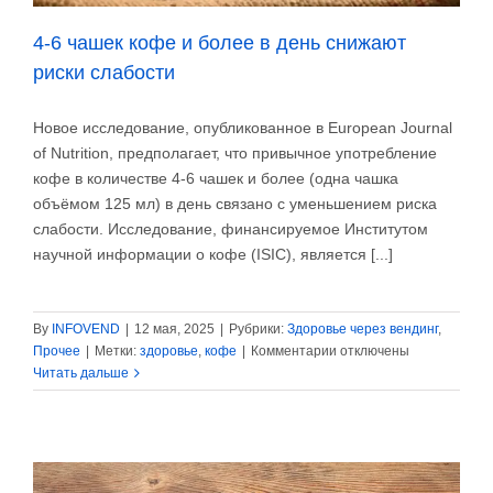
4-6 чашек кофе и более в день снижают
риски слабости
Новое исследование, опубликованное в European Journal
of Nutrition, предполагает, что привычное употребление
кофе в количестве 4-6 чашек и более (одна чашка
объёмом 125 мл) в день связано с уменьшением риска
слабости. Исследование, финансируемое Институтом
научной информации о кофе (ISIC), является [...]
By
INFOVEND
|
12 мая, 2025
|
Рубрики:
Здоровье через вендинг
,
к
Прочее
|
Метки:
здоровье
,
кофе
|
Комментарии
отключены
записи
Читать дальше
4-
6
чашек
кофе
и