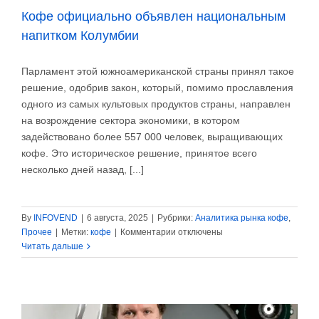
Кофе официально объявлен национальным
напитком Колумбии
Парламент этой южноамериканской страны принял такое
решение, одобрив закон, который, помимо прославления
одного из самых культовых продуктов страны, направлен
на возрождение сектора экономики, в котором
задействовано более 557 000 человек, выращивающих
кофе. Это историческое решение, принятое всего
несколько дней назад, [...]
By
INFOVEND
|
6 августа, 2025
|
Рубрики:
Аналитика рынка кофе
,
к
Прочее
|
Метки:
кофе
|
Комментарии
отключены
записи
Читать дальше
Кофе
официально
объявлен
национальным
напитком