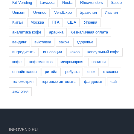
Kit Vending
Lavazza
Necta
Rheavendors
Saeco
Unicum
Uvenco
VendExpo
Бразилия
Италия
Китай
Москва
ПТА
США
Япония
аналитика кофе
арабика
безналичная оплата
вендинг
выставка
закон
здоровье
ингредиенты
инновации
какао
капсульный кофе
кофе
кофемашина
микромаркет
напитки
онлайн-кассы
ритейл
робуста
снек
стаканы
телеметрия
торговые автоматы
фандомат
чай
экология
INFOVEND.RU