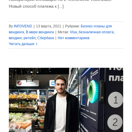
Новый способ платежа к [...]
By
INFOVEND
|
13 марта, 2021
|
Рубрики:
Бизнес-планы для
вендинга
,
В мире вендинга
|
Метки:
Visa
,
безналичная оплата
,
вендинг
,
ритейл
,
Сбербанк
|
Нет комментариев
Читать дальше