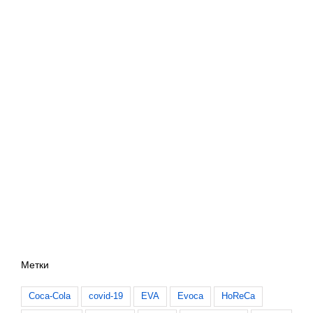
Метки
Coca-Cola
covid-19
EVA
Evoca
HoReCa