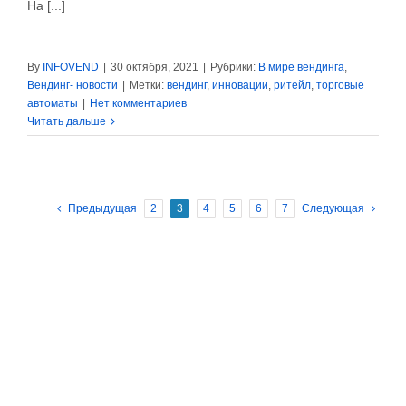
На [...]
By
INFOVEND
|
30 октября, 2021
|
Рубрики:
В мире вендинга
,
Вендинг- новости
|
Метки:
вендинг
,
инновации
,
ритейл
,
торговые
автоматы
|
Нет комментариев
Читать дальше
Предыдущая
2
3
4
5
6
7
Следующая