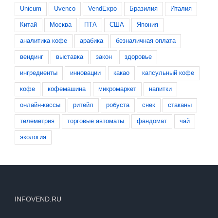
Unicum
Uvenco
VendExpo
Бразилия
Италия
Китай
Москва
ПТА
США
Япония
аналитика кофе
арабика
безналичная оплата
вендинг
выставка
закон
здоровье
ингредиенты
инновации
какао
капсульный кофе
кофе
кофемашина
микромаркет
напитки
онлайн-кассы
ритейл
робуста
снек
стаканы
телеметрия
торговые автоматы
фандомат
чай
экология
INFOVEND.RU