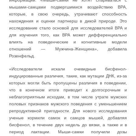
информации. «Мыши-самки не хотят спариваться с
мышами-самцами подвергшимися воздействию BPA,
которые, в свою очередь, утрачивают способность
нахождения и оценки партнерш в дикой природе. Это
исследование стало основой для исследователей BPA и
для изучения того, как BPA может дифференциально
влиять на поведенческие и когнитивные модели
отношений — Мужчина-Женщина», добавила
Розенфельд.
«Исследователи искали очевидные бисфенол-
индуцированные различия, такие, как мутации ДНК, из-за
которых могли быть пропущены различия в поведении,
что в конечном итоге приводит к долгосрочным и
неблагоприятным исходам, в том числе утрате мужских
половых признаков мужского поведения с уменьшением
репродуктивной пригодности. Для нового исследования
ученые кормили самок и самцов мышей, добавляя
бисфенол, в течение двух недель до вязки, а также и в
период лактации. Мыши-самки получили дозы