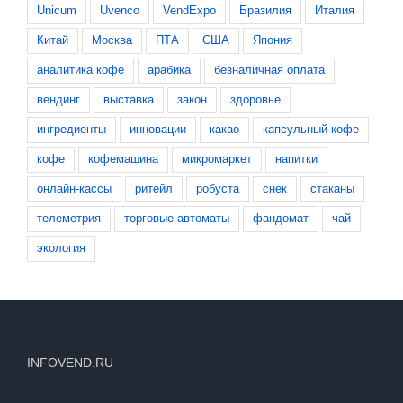
Китай
Москва
ПТА
США
Япония
аналитика кофе
арабика
безналичная оплата
вендинг
выставка
закон
здоровье
ингредиенты
инновации
какао
капсульный кофе
кофе
кофемашина
микромаркет
напитки
онлайн-кассы
ритейл
робуста
снек
стаканы
телеметрия
торговые автоматы
фандомат
чай
экология
INFOVEND.RU
Вендинг
- всё самое важное, полезное и интересное о