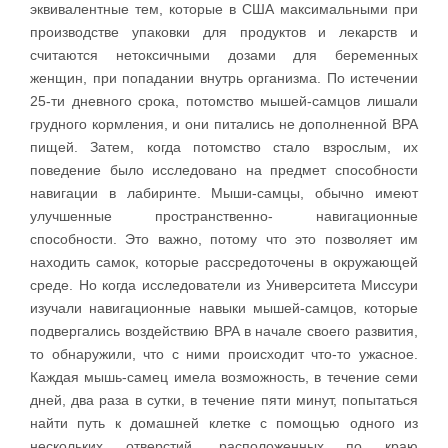
эквивалентные тем, которые в США максимальными при
производстве упаковки для продуктов и лекарств и
считаются нетоксичными дозами для беременных
женщин, при попадании внутрь организма. По истечении
25-ти дневного срока, потомство мышей-самцов лишали
грудного кормления, и они питались не дополненной BPA
пищей. Затем, когда потомство стало взрослым, их
поведение было исследовано на предмет способности
навигации в лабиринте. Мыши-самцы, обычно имеют
улучшенные пространственно- навигационные
способности. Это важно, потому что это позволяет им
находить самок, которые рассредоточены в окружающей
среде. Но когда исследователи из Университета Миссури
изучали навигационные навыки мышей-самцов, которые
подвергались воздействию BPA в начале своего развития,
то обнаружили, что с ними происходит что-то ужасное.
Каждая мышь-самец имела возможность, в течение семи
дней, два раза в сутки, в течение пяти минут, попытаться
найти путь к домашней клетке с помощью одного из
нескольких отверстий, расположенных по краю