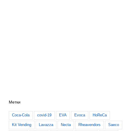
Метки
Coca-Cola
covid-19
EVA
Evoca
HoReCa
Kit Vending
Lavazza
Necta
Rheavendors
Saeco
Unicum
Uvenco
VendExpo
Бразилия
Италия