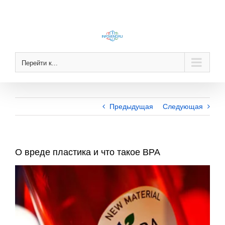
Skip
to
content
Перейти к...
Предыдущая
Следующая
О вреде пластика и что такое BPA
View
Larger
Image