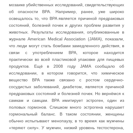
мозаике убийственных исследований, свидетельствующих
об опасности BPA. Например, ранее, уже широко
освещалось то, что BPA является причиной предраковых
состояний, болезней почек и других проблем развития у
животных. Результаты исследования, опубликованные в
журнале American Medical Association (JAMA), показали,
что люди могут стать бомбами замедленного действия, в
связи с употреблением BPA, которое находится
практически во всей пластиковой упаковке для пищевых
продуктов. Ещё в 2008 году JAMA сообщало об
исследовании, в котором говорится, что химическое
вещество BPA также связано с ростом сердечно-
сосудистых заболеваний, диабетом, является причиной
предраковых состояний и болезней почек. Но вернёмся к
самкам и самцам. BPA имитирует эстроген, один из
половых гормонов. Слишком много эстрогена нарушает
гормональный баланс. В таком состоянии, женщины
обычно испытывают менопаузу, в то время как мужчины
«теряют силу». У мужчин, низкий уровень тестостерона,