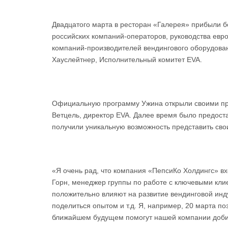
Двадцатого марта в ресторан «Галерея» прибыли 
российских компаний-операторов, руководства евр
компаний-производителей вендингового оборудован
Хауслейтнер, Исполнительный комитет EVA.
Официальную программу Ужина открыли своими при
Ветцель, директор EVA. Далее время было предост
получили уникальную возможность представить св
«Я очень рад, что компания «ПепсиКо Холдингс» в
Горн, менеджер группы по работе с ключевыми кли
положительно влияют на развитие вендинговой инду
поделиться опытом и т.д. Я, например, 20 марта п
ближайшем будущем помогут нашей компании добит