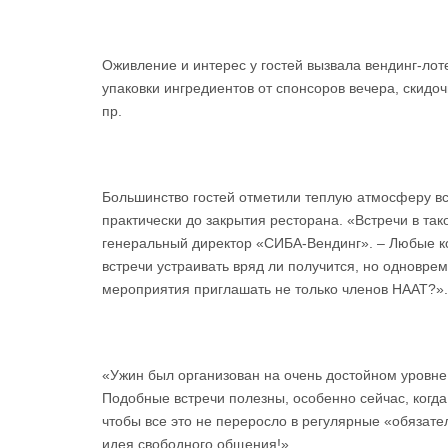
Оживление и интерес у гостей вызвала вендинг-ло
упаковки ингредиентов от спонсоров вечера, скид
пр.
Большинство гостей отметили теплую атмосферу вс
практически до закрытия ресторана. «Встречи в т
генеральный директор «СИБА-Вендинг». – Любые к
встречи устраивать вряд ли получится, но одновре
мероприятия приглашать не только членов НААТ?».
«Ужин был организован на очень достойном уровне
Подобные встречи полезны, особенно сейчас, когда 
чтобы все это не переросло в регулярные «обязат
идея свободного общения!».