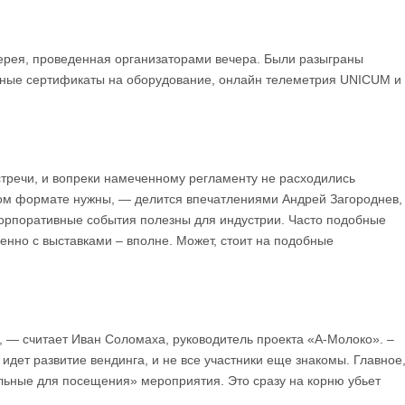
терея, проведенная организаторами вечера. Были разыграны
очные сертификаты на оборудование, онлайн телеметрия UNICUM и
тречи, и вопреки намеченному регламенту не расходились
аком формате нужны, — делится впечатлениями Андрей Загороднев,
орпоративные события полезны для индустрии. Часто подобные
менно с выставками – вполне. Может, стоит на подобные
, — считает Иван Соломаха, руководитель проекта «А-Молоко». –
идет развитие вендинга, и не все участники еще знакомы. Главное
ельные для посещения» мероприятия. Это сразу на корню убьет