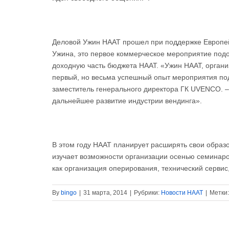
Деловой Ужин НААТ прошел при поддержке Европей
Ужина, это первое коммерческое мероприятие подо
доходную часть бюджета НААТ. «Ужин НААТ, органи
первый, но весьма успешный опыт мероприятия по
заместитель генерального директора ГК UVENCO. – 
дальнейшее развитие индустрии вендинга».
В этом году НААТ планирует расширять свои образ
изучает возможности организации осенью семинаро
как организация оперирования, технический сервис,
By
bingo
|
31 марта, 2014
|
Рубрики:
Новости HAAT
|
Метки