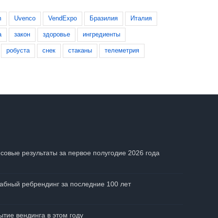
9 сентября, 2015
m
Uvenco
VendExpo
Бразилия
Италия
а
закон
здоровье
ингредиенты
робуста
снек
стаканы
телеметрия
совые результаты за первое полугодие 2026 года
абный ребрендинг за последние 100 лет
тие вендинга в этом году