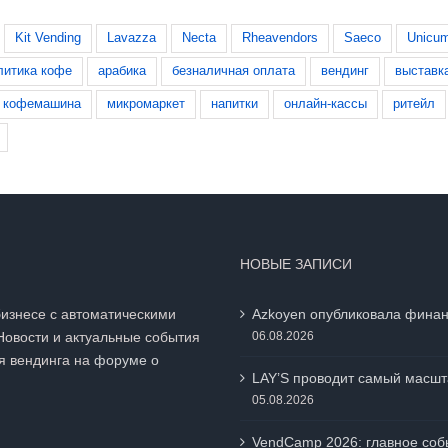
Kit Vending
Lavazza
Necta
Rheavendors
Saeco
Unicu
литика кофе
арабика
безналичная оплата
вендинг
выставк
кофемашина
микромаркет
напитки
онлайн-кассы
ритейл
НОВЫЕ ЗАПИСИ
бизнесе с автоматическими
Azkoyen опубликовала финан
Новости и актуальные события
06.08.2026
я вендинга на
форуме о
LAY’S проводит самый масшт
05.08.2026
VendCamp 2026: главное собы