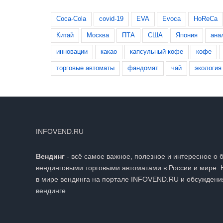
Coca-Cola
covid-19
EVA
Evoca
HoReCa
Китай
Москва
ПТА
США
Япония
ана
инновации
какао
капсульный кофе
кофе
торговые автоматы
фандомат
чай
экология
INFOVEND.RU
Вендинг
- всё самое важное, полезное и интересное о 
вендинговыми торговыми автоматами в России и мире. 
в мире вендинга на портале INFOVEND.RU и обсуждени
вендинге