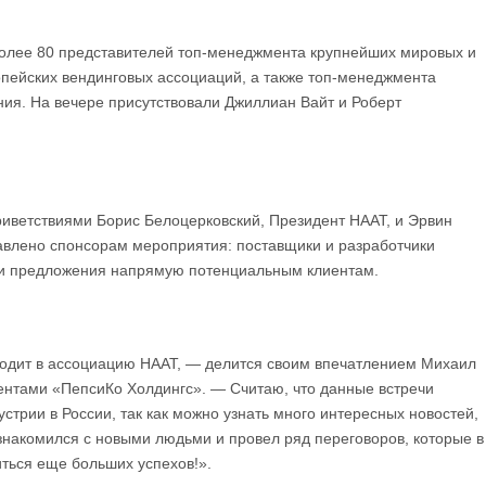
более 80 представителей топ-менеджмента крупнейших мировых и
опейских вендинговых ассоциаций, а также топ-менеджмента
ия. На вечере присутствовали Джиллиан Вайт и Роберт
ветствиями Борис Белоцерковский, Президент НААТ, и Эрвин
авлено спонсорам мероприятия: поставщики и разработчики
ои предложения напрямую потенциальным клиентам.
ходит в ассоциацию НААТ, — делится своим впечатлением Михаил
ентами «ПепсиКо Холдингс». — Считаю, что данные встречи
стрии в России, так как можно узнать много интересных новостей,
ознакомился с новыми людьми и провел ряд переговоров, которые в
ься еще больших успехов!».