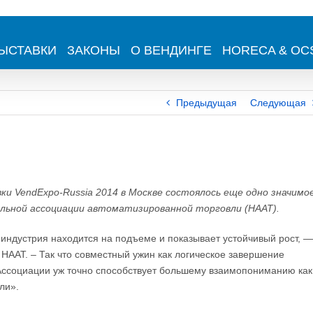
ЫСТАВКИ
ЗАКОНЫ
О ВЕНДИНГЕ
HORECA & OC
Предыдущая
Следующая
и VendExpo-Russia 2014 в Москве состоялось еще одно значимо
льной ассоциации автоматизированной торговли (НААТ).
 индустрия находится на подъеме и показывает устойчивый рост, —
НААТ. – Так что совместный ужин как логическое завершение
Ассоциации уж точно способствует большему взаимопониманию как
ли».