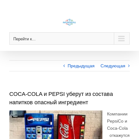
Skip
to
content
Перейти к...
Предыдущая
Следующая
COCA-COLA и PEPSI уберут из состава
напитков опасный ингредиент
Компании
PepsiCo и
Coca-Cola
откажутся