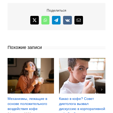
и
PEPSI
Поделиться
уберут
из
X
WhatsApp
Telegram
Vk
Email
состава
напитков
опасный
ингредиент
Похожие записи
Механизмы, лежащие в
Какао в кофе? Совет
К
h
основе положительного
диетолога вызвал
д
воздействия кофе
дискуссию в корпоративной
1