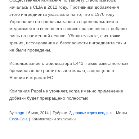
Общественная кампания по запрету стабилизатора
началась в США в 2012 году. Противники добавления
этого ингредиента указывали на то, что в 1970 году
Управление по вопросам качества продовольствия и
медикаментов внесло его в список разрешенных добавок
лишь на временной основе. Убедительные, с их точки
зрения, исследования о безопасности ингредиента так и
не были проведены.
Использование стабилизатора Е443, также известного как
бромированное растительное масло, запрещено в
Японии и странах ЕС.
Компания Pepsi не уточняет, когда именно применение
добавки будет прекращено полностью.
By
bingo
|
6 мая, 2014
|
Рубрики:
Здоровье через вендинг
|
Метки:
к
Coca-Cola
|
Комментарии
отключены
записи
COCA-
COLA