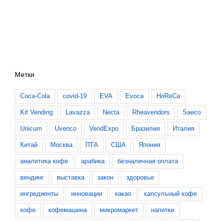
Метки
Coca-Cola
covid-19
EVA
Evoca
HoReCa
Kit Vending
Lavazza
Necta
Rheavendors
Saeco
Unicum
Uvenco
VendExpo
Бразилия
Италия
Китай
Москва
ПТА
США
Япония
аналитика кофе
арабика
безналичная оплата
вендинг
выставка
закон
здоровье
ингредиенты
инновации
какао
капсульный кофе
кофе
кофемашина
микромаркет
напитки