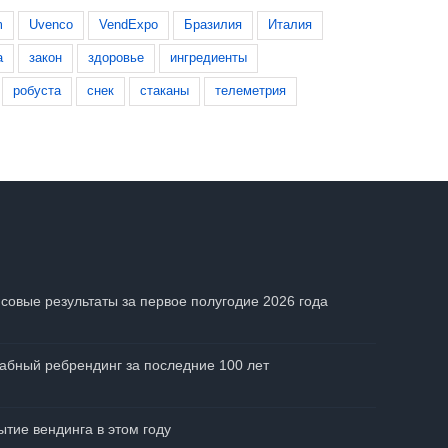
m
Uvenco
VendExpo
Бразилия
Италия
а
закон
здоровье
ингредиенты
робуста
снек
стаканы
телеметрия
совые результаты за первое полугодие 2026 года
абный ребрендинг за последние 100 лет
тие вендинга в этом году