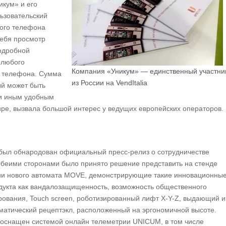
икум» и его
ьзовательский
ного телефона
себя просмотр
подробной
 любого
Компания «Уникум» — единственный участни
я телефона. Сумма
из России на VendItalia
ый может быть
ли иным удобным
ире, вызвала большой интерес у ведущих европейских операторов.
 был обнародован официальный пресс-релиз о сотрудничестве
обеими сторонами было принято решение представить на стенде
 нового автомата MOVE, демонстрирующие такие инновационны
дукта как вандалозащищенность, возможность общественного
рования, Touch screen, роботизированный лифт X-Y-Z, выдающий и
томатический рецептэкл, расположенный на эргономичной высоте.
 оснащен системой онлайн телеметрии UNICUM, в том числе