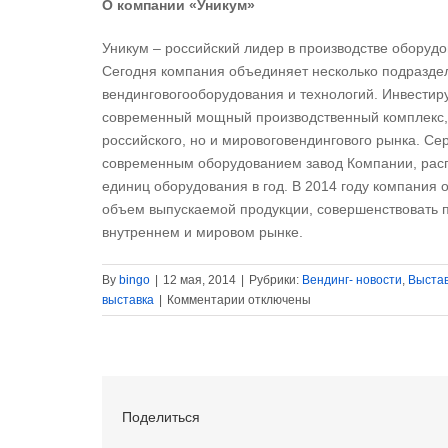
О компании «Уникум»
Уникум – российский лидер в производстве оборудо
Сегодня компания объединяет несколько подразде
вендинговогооборудования и технологий. Инвестир
современный мощный производственный комплекс, 
российского, но и мировоговендингового рынка. 
современным оборудованием завод Компании, расп
единиц оборудования в год. В 2014 году компания 
объем выпускаемой продукции, совершенствовать 
внутреннем и мировом рынке.
By
bingo
|
12 мая, 2014
|
Рубрики:
Вендинг- новости
,
Выстав
к
выставка
|
Комментарии
отключены
записи
UNICUM
на
международной
выставке
Поделиться
VendItalia