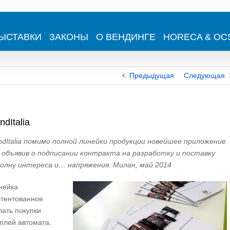
ЫСТАВКИ
ЗАКОНЫ
О ВЕНДИНГЕ
HORECA & OC
Предыдущая
Следующая
dItalia
ndItalia помимо полной линейки продукции новейшее приложение
объявив о подписании контракта на разработку и поставку
волну интереса и… напряжения. Милан, май 2014
нейка
атентованное
лать покупки
плей автомата.