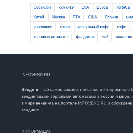
Coca-Cola
covid-19
EVA
Evoca
HoReCa
Китай
Москва
ПТА
США
Япония
ана
инновации
какао
капсульный кофе
кофе
торговые автоматы
фандомат
чай
экология
INFOVEND.RU
Вендинг
- всё самое важное, полезное и интересное о 
вендинговыми торговыми автоматами в России и мире. 
в мире вендинга на портале INFOVEND.RU и обсуждени
вендинге
ИНФОРМАЦИЯ