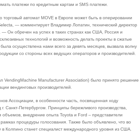
мать платежи по кредитным картам и SMS платежи.
то торговый автомат MOVE в Европе может быть в оперировании
Selecta, — комментирует Владимир Лопатин, технический директор
 — Он обречен на успех в таких странах как США, Россия и
склюзивных технологий и возможность делать проекты в сжатые
а была осуществлена нами всего за девять месяцев, вызвала волну
родукции со стороны всех ведущих операторов и производителей.
n VendingMachine Manufacturer Association) было принято решение
ации вендинговых производителей.
нов Ассоциации, в особенности часть, посвященная ходу
д г. Санкт-Петербургом. Принципы бережливого производства,
 объемов, внедрение опыта Toyota и Ford – представители
рамках процедуры голосования. Также было объявлено, что во
у в Колпино станет специалист международного уровня из США.