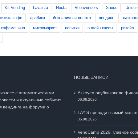
Kit Vending
Lavazza
Necta
Rheavendors
Saeco
Unicu
литика кофе
арабика
безналичная оплата
вендинг
выставк
кофемашина
микромаркет
напитки
онлайн-кассы
ритейл
НОВЫЕ ЗАПИСИ
бизнесе с автоматическими
Azkoyen опубликовала финан
Новости и актуальные события
06.08.2026
я вендинга на
форуме о
LAY’S проводит самый масшт
05.08.2026
VendCamp 2026: главное собы