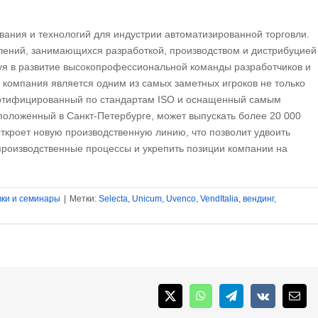
вания и технологий для индустрии автоматизированной торговли.
лений, занимающихся разработкой, производством и дистрибуцией
уя в развитие высокопрофессиональной команды разработчиков и
компания является одним из самых заметных игроков не только
Сертифицированный по стандартам ISO и оснащенный самым
оложенный в Санкт-Петербурге, может выпускать более 20 000
откроет новую производственную линию, что позволит удвоить
производственные процессы и укрепить позиции компании на
ки и семинары
|
Метки:
Selecta
,
Unicum
,
Uvenco
,
VendItalia
,
вендинг
,
X
WhatsApp
Telegram
Vk
Emai