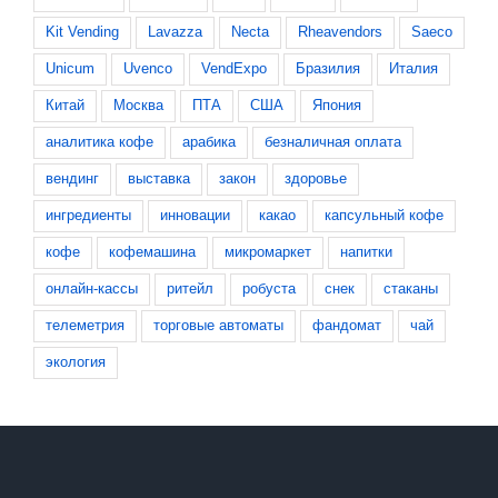
Kit Vending
Lavazza
Necta
Rheavendors
Saeco
Unicum
Uvenco
VendExpo
Бразилия
Италия
Китай
Москва
ПТА
США
Япония
аналитика кофе
арабика
безналичная оплата
вендинг
выставка
закон
здоровье
ингредиенты
инновации
какао
капсульный кофе
кофе
кофемашина
микромаркет
напитки
онлайн-кассы
ритейл
робуста
снек
стаканы
телеметрия
торговые автоматы
фандомат
чай
экология