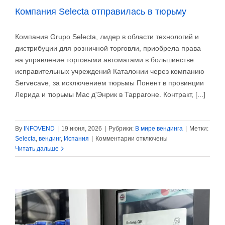
Компания Selecta отправилась в тюрьму
Компания Grupo Selecta, лидер в области технологий и
дистрибуции для розничной торговли, приобрела права
на управление торговыми автоматами в большинстве
исправительных учреждений Каталонии через компанию
Servecave, за исключением тюрьмы Понент в провинции
Лерида и тюрьмы Мас д'Энрик в Таррагоне. Контракт, [...]
By
INFOVEND
|
19 июня, 2026
|
Рубрики:
В мире вендинга
|
Метки:
к
Selecta
,
вендинг
,
Испания
|
Комментарии
отключены
записи
Читать дальше
Компания
Selecta
отправилась
в
тюрьму