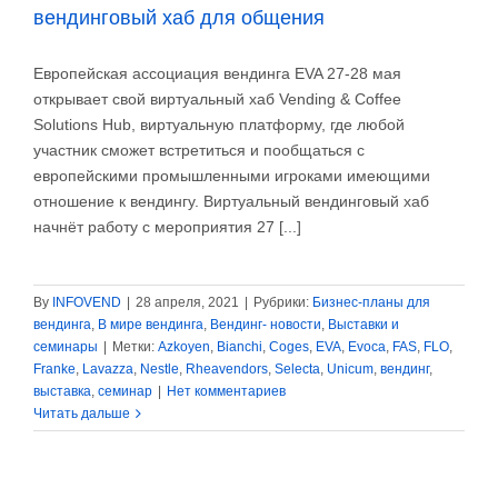
вендинговый хаб для общения
Европейская ассоциация вендинга EVA 27-28 мая
открывает свой виртуальный хаб Vending & Coffee
Solutions Hub, виртуальную платформу, где любой
участник сможет встретиться и пообщаться с
европейскими промышленными игроками имеющими
отношение к вендингу. Виртуальный вендинговый хаб
начнёт работу с мероприятия 27 [...]
By
INFOVEND
|
28 апреля, 2021
|
Рубрики:
Бизнес-планы для
вендинга
,
В мире вендинга
,
Вендинг- новости
,
Выставки и
семинары
|
Метки:
Azkoyen
,
Bianchi
,
Coges
,
EVA
,
Evoca
,
FAS
,
FLO
,
Franke
,
Lavazza
,
Nestle
,
Rheavendors
,
Selecta
,
Unicum
,
вендинг
,
выставка
,
семинар
|
Нет комментариев
Читать дальше