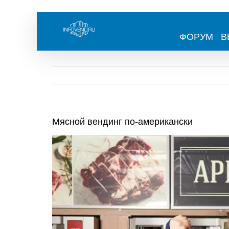
Skip
to
content
ФОРУМ
В
Мясной вендинг по-американски
View
Larger
Image