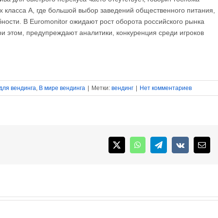
х класса А, где большой выбор заведений общественного питания,
бности. В Euromonitor ожидают рост оборота российского рынка
 При этом, предупреждают аналитики, конкуренция среди игроков
для вендинга
,
В мире вендинга
|
Метки:
вендинг
|
Нет комментариев
X
WhatsApp
Telegram
Vk
Emai