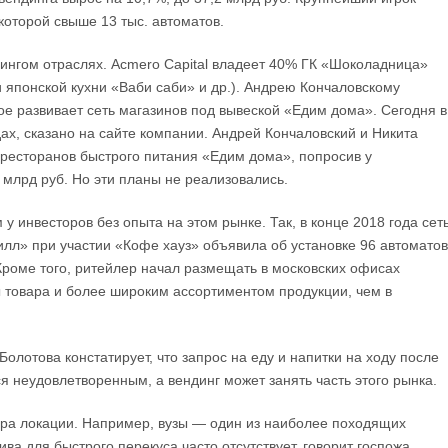
которой свыше 13 тыс. автоматов.
ингом отраслях. Acmero Capital владеет 40% ГК «Шоколадница»
 японской кухни «Ваби саби» и др.). Андрею Кончаловскому
 развивает сеть магазинов под вывеской «Едим дома». Сегодня в
дах, сказано на сайте компании. Андрей Кончаловский и Никита
 ресторанов быстрого питания «Едим дома», попросив у
 млрд руб. Но эти планы не реализовались.
 инвесторов без опыта на этом рынке. Так, в конце 2018 года сет
илл» при участии «Кофе хауз» объявила об установке 96 автоматов
Кроме того, ритейлер начал размещать в московских офисах
 товара и более широким ассортиментом продукции, чем в
Болотова констатирует, что запрос на еду и напитки на ходу после
я неудовлетворенным, а вендинг может занять часть этого рынка.
бора локации. Например, вузы — один из наиболее походящих
ва для быстрого перекуса часто отсутствует, говорит госпожа