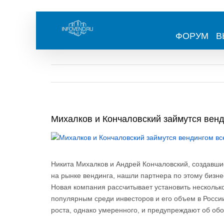
Skip
to
content
ФОРУМ
В
Михалков и Кончаловский займутся венд
View
Larger
Image
Никита Михалков и Андрей Кончаловский, создавш
на рынке вендинга, нашли партнера по этому биз
Новая компания рассчитывает установить несколько
популярным среди инвесторов и его объем в Росси
роста, однако умеренного, и предупреждают об обо