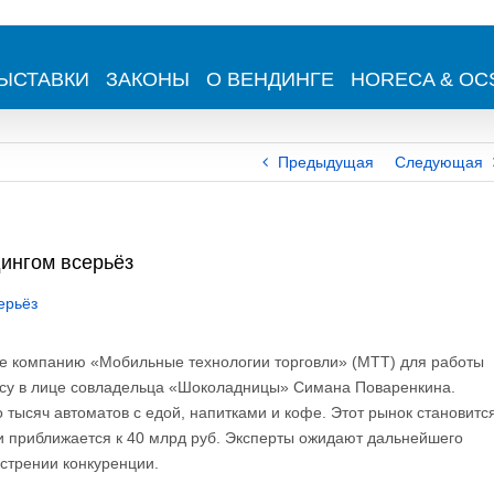
ЫСТАВКИ
ЗАКОНЫ
О ВЕНДИНГЕ
HORECA & OC
Предыдущая
Следующая
ингом всерьёз
ие компанию «Мобильные технологии торговли» (МТТ) для работы
несу в лице совладельца «Шоколадницы» Симана Поваренкина.
 тысяч автоматов с едой, напитками и кофе. Этот рынок становитс
и приближается к 40 млрд руб. Эксперты ожидают дальнейшего
стрении конкуренции.