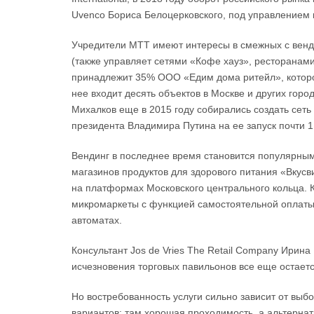
Uvenco Бориса Белоцерковского, под управлением 
Учредители МТТ имеют интересы в смежных с венд
(также управляет сетями «Кофе хауз», ресторанами
принадлежит 35% ООО «Едим дома ритейл», которое
нее входит десять объектов в Москве и других горо
Михалков еще в 2015 году собирались создать сеть
президента Владимира Путина на ее запуск почти 1
Вендинг в последнее время становится популярным у
магазинов продуктов для здорового питания «Вкусв
на платформах Московского центрального кольца. 
микромаркеты с функцией самостоятельной оплаты
автоматах.
Консультант Jos de Vries The Retail Company Ирина 
исчезновения торговых павильонов все еще остаетс
Но востребованность услуги сильно зависит от вы
вариантов: там хорошая проходимость, а альтернати