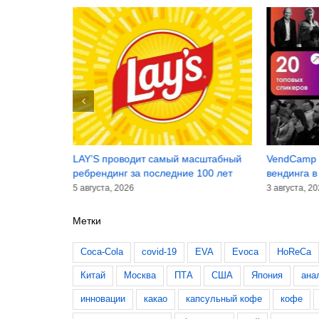
инансовые
LAY’S проводит самый масштабный
VendCamp 
лугодие 2026
ребрендинг за последние 100 лет
вендинга в
5 августа, 2026
3 августа, 2
Метки
Coca-Cola
covid-19
EVA
Evoca
HoReCa
Китай
Москва
ПТА
США
Япония
ана
инновации
какао
капсульный кофе
кофе