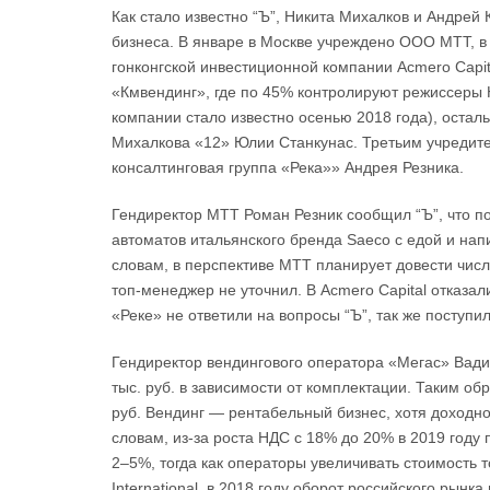
Как стало известно “Ъ”, Никита Михалков и Андрей
бизнеса. В январе в Москве учреждено ООО МТТ, 
гонконгской инвестиционной компании Acmero Cap
«Кмвендинг», где по 45% контролируют режиссеры 
компании стало известно осенью 2018 года), остал
Михалкова «12» Юлии Станкунас. Третьим учредит
консалтинговая группа «Река»» Андрея Резника.
Гендиректор МТТ Роман Резник сообщил “Ъ”, что п
автоматов итальянского бренда Saeco с едой и напи
словам, в перспективе МТТ планирует довести числ
топ-менеджер не уточнил. В Acmero Capital отказа
«Реке» не ответили на вопросы “Ъ”, так же поступи
Гендиректор вендингового оператора «Мегас» Вади
тыс. руб. в зависимости от комплектации. Таким об
руб. Вендинг — рентабельный бизнес, хотя доходно
словам, из-за роста НДС с 18% до 20% в 2019 году
2–5%, тогда как операторы увеличивать стоимость т
International, в 2018 году оборот российского рынк