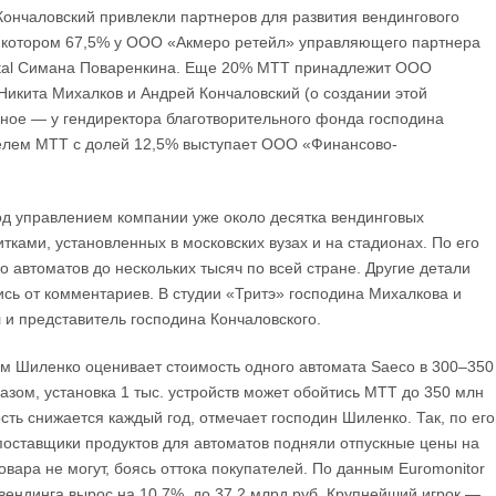
 Кончаловский привлекли партнеров для развития вендингового
в котором 67,5% у ООО «Акмеро ретейл» управляющего партнера
ital Симана Поваренкина. Еще 20% МТТ принадлежит ООО
Никита Михалков и Андрей Кончаловский (о создании этой
ьное — у гендиректора благотворительного фонда господина
елем МТТ с долей 12,5% выступает ООО «Финансово-
од управлением компании уже около десятка вендинговых
тками, установленных в московских вузах и на стадионах. По его
о автоматов до нескольких тысяч по всей стране. Другие детали
лись от комментариев. В студии «Тритэ» господина Михалкова и
л и представитель господина Кончаловского.
м Шиленко оценивает стоимость одного автомата Saeco в 300–350
разом, установка 1 тыс. устройств может обойтись МТТ до 350 млн
сть снижается каждый год, отмечает господин Шиленко. Так, по его
 поставщики продуктов для автоматов подняли отпускные цены на
овара не могут, боясь оттока покупателей. По данным Euromonitor
а вендинга вырос на 10,7%, до 37,2 млрд руб. Крупнейший игрок —