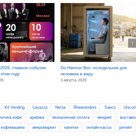
2026: главное событие
Do Hiemon Box: холодильник для
 этом году
человека в жару
026
3 августа, 2026
Kit Vending
Lavazza
Necta
Rheavendors
Saeco
Unicu
литика кофе
арабика
безналичная оплата
вендинг
выставк
кофемашина
микромаркет
напитки
онлайн-кассы
ритейл