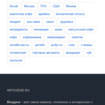
Китай
Москва
ПТА
США
Япония
аналитика кофе
арабика
безналичная оплата
вендинг
выставка
закон
здоровье
ингредиенты
инновации
какао
капсульный кофе
кофе
кофемашина
микромаркет
напитки
онлайн-кассы
ритейл
робуста
снек
стаканы
телеметрия
торговые автоматы
фандомат
чай
экология
INFOVEND.RU
Вендинг
- всё самое важное, полезное и интересное о