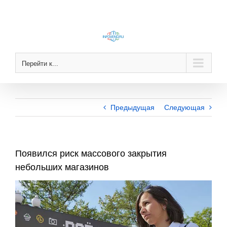
Skip
to
content
Перейти к...
Предыдущая
Следующая
Появился риск массового закрытия
небольших магазинов
View
Larger
Image