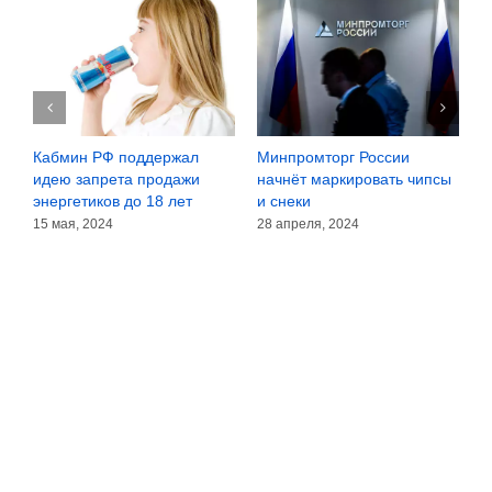
у
Кабмин РФ поддержал
Минпромторг России
К
идею запрета продажи
начнёт маркировать чипсы
о
е
энергетиков до 18 лет
и снеки
о
15 мая, 2024
28 апреля, 2024
1