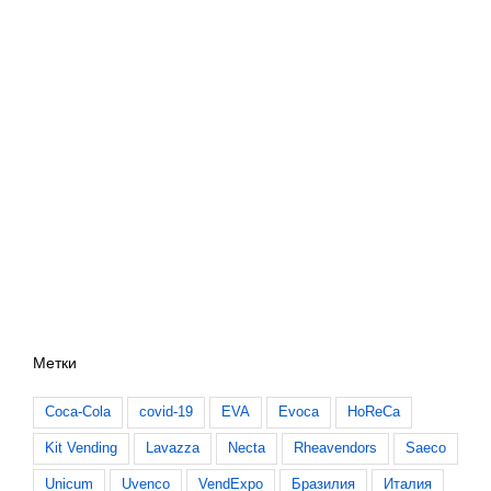
Метки
Coca-Cola
covid-19
EVA
Evoca
HoReCa
Kit Vending
Lavazza
Necta
Rheavendors
Saeco
Unicum
Uvenco
VendExpo
Бразилия
Италия