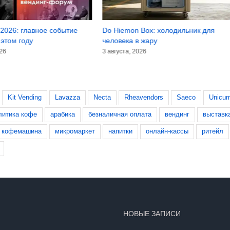
2026: главное событие
Do Hiemon Box: холодильник для
 этом году
человека в жару
026
3 августа, 2026
Kit Vending
Lavazza
Necta
Rheavendors
Saeco
Unicu
литика кофе
арабика
безналичная оплата
вендинг
выставк
кофемашина
микромаркет
напитки
онлайн-кассы
ритейл
НОВЫЕ ЗАПИСИ