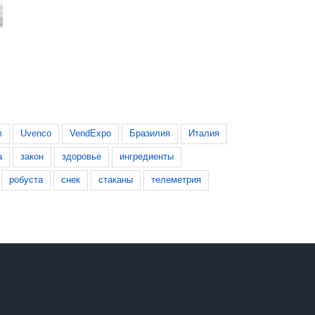
Сомнения Lavazza: кофе в зёрнах
Azkoyen опубликовал
или в капсулах?
результаты за первое 
года
30 июля, 2026
6 августа, 2026
m
Uvenco
VendExpo
Бразилия
Италия
а
закон
здоровье
ингредиенты
робуста
снек
стаканы
телеметрия