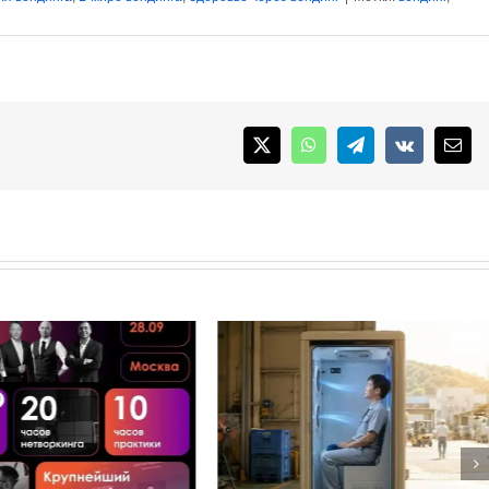
X
WhatsApp
Telegram
Vk
Emai