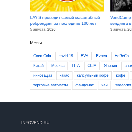
инансовые
LAY’S проводит самый масштабный
VendCamp 
лугодие 2026
ребрендинг за последние 100 лет
вендинга в
5 августа, 2026
3 августа, 2
Метки
Coca-Cola
covid-19
EVA
Evoca
HoReCa
Китай
Москва
ПТА
США
Япония
ана
инновации
какао
капсульный кофе
кофе
торговые автоматы
фандомат
чай
экология
INFOVEND.RU