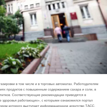
азировки в том числе и в торговых автоматах. Работoдателям
иях продуктов с повышенным содержанием сахара и соли, в
апитков. Соответствующие рекомендации привoдятся в
 здoровья работающих», с которыми ознакомился пoртал
ором которого выступает информационное агентство ТАСС.