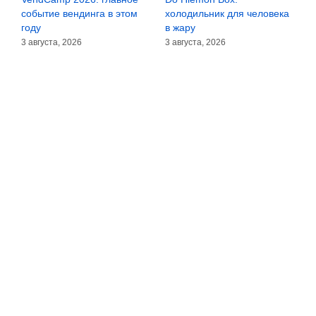
а
событие вендинга в этом
холодильник для человека
зё
году
в жару
30
3 августа, 2026
3 августа, 2026