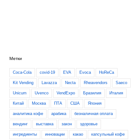
Метки
Coca-Cola
covid-19
EVA
Evoca
HoReCa
Kit Vending
Lavazza
Necta
Rheavendors
Saeco
Unicum
Uvenco
VendExpo
Бразилия
Италия
Китай
Москва
ПТА
США
Япония
аналитика кофе
арабика
безналичная оплата
вендинг
выставка
закон
здоровье
ингредиенты
инновации
какао
капсульный кофе