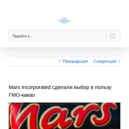
Skip
to
content
Перейти к...
Предыдущая
Следующая
Mars Incorporated сделали выбор в пользу
ГМО-какао
View
Larger
Image