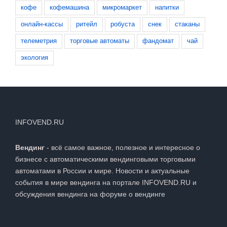
кофе
кофемашина
микромаркет
напитки
онлайн-кассы
ритейл
робуста
снек
стаканы
телеметрия
торговые автоматы
фандомат
чай
экология
INFOVEND.RU
Вендинг
- всё самое важное, полезное и интересное о
бизнесе с автоматическими вендинговыми торговыми
автоматами в России и мире. Новости и актуальные
события в мире вендинга на портале INFOVEND.RU и
обсуждения вендинга на
форуме о вендинге