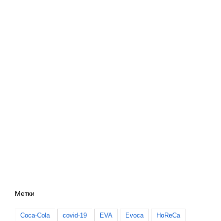
Метки
Coca-Cola
covid-19
EVA
Evoca
HoReCa