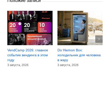
Похожие записи
VendCamp 2026: главное
Do Hiemon Box:
С
за
событие вендинга в этом
холодильник для человека
з
году
в жару
3
3 августа, 2026
3 августа, 2026