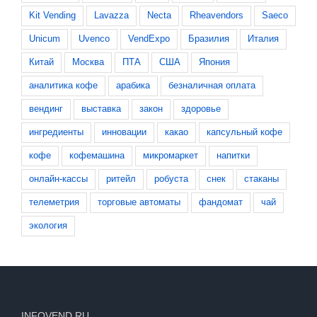
Kit Vending
Lavazza
Necta
Rheavendors
Saeco
Unicum
Uvenco
VendExpo
Бразилия
Италия
Китай
Москва
ПТА
США
Япония
аналитика кофе
арабика
безналичная оплата
вендинг
выставка
закон
здоровье
ингредиенты
инновации
какао
капсульный кофе
кофе
кофемашина
микромаркет
напитки
онлайн-кассы
ритейл
робуста
снек
стаканы
телеметрия
торговые автоматы
фандомат
чай
экология
INFOVEND.RU