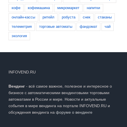
кофе
кофемашина
микромаркет
напитки
онлайн-кассы
ритейл
робуста
снек
стаканы
телеметрия
торговые автоматы
фандомат
чай
экология
INFOVEND.RU
Вендинг
- всё самое важное, полезное и интересное о
бизнесе с автоматическими вендинговыми торговыми
автоматами в России и мире. Новости и актуальные
события в мире вендинга на портале INFOVEND.RU и
обсуждения вендинга на
форуме о вендинге