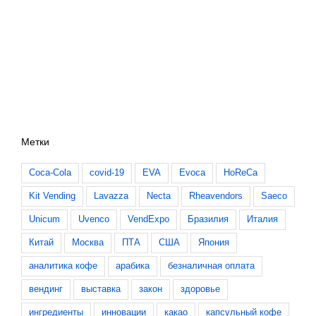
Метки
Coca-Cola
covid-19
EVA
Evoca
HoReCa
Kit Vending
Lavazza
Necta
Rheavendors
Saeco
Unicum
Uvenco
VendExpo
Бразилия
Италия
Китай
Москва
ПТА
США
Япония
аналитика кофе
арабика
безналичная оплата
вендинг
выставка
закон
здоровье
ингредиенты
инновации
какао
капсульный кофе