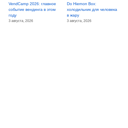
VendCamp 2026: главное
Do Hiemon Box:
С
за
событие вендинга в этом
холодильник для человека
з
году
в жару
3
3 августа, 2026
3 августа, 2026