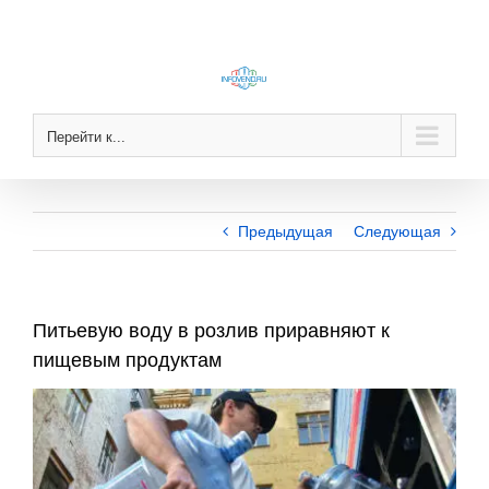
Skip
to
content
Перейти к...
Предыдущая
Следующая
Питьевую воду в розлив приравняют к
пищевым продуктам
View
Larger
Image