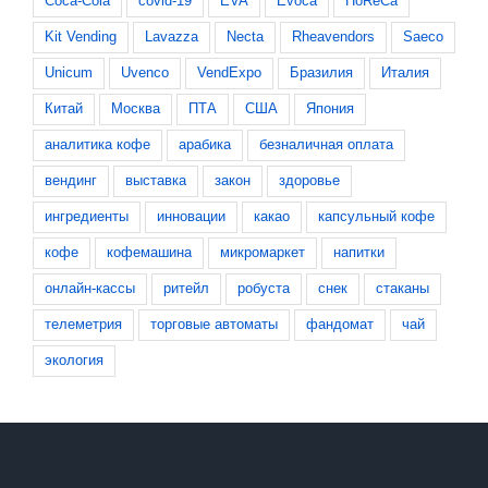
Coca-Cola
covid-19
EVA
Evoca
HoReCa
Kit Vending
Lavazza
Necta
Rheavendors
Saeco
Unicum
Uvenco
VendExpo
Бразилия
Италия
Китай
Москва
ПТА
США
Япония
аналитика кофе
арабика
безналичная оплата
вендинг
выставка
закон
здоровье
ингредиенты
инновации
какао
капсульный кофе
кофе
кофемашина
микромаркет
напитки
онлайн-кассы
ритейл
робуста
снек
стаканы
телеметрия
торговые автоматы
фандомат
чай
экология