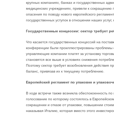
крупных компаниях, банках и государственных адм
медицинских учреждениях, привели к сокращению п
опасения по поводу нового европейского регламен
государственных уступок в отношении наших услуг,
Государственные концессии: сектор требует р
Что касается государственных концессий на поставк
конференции были проиллюстрированы проблемы с
управляющие компании платят за установку торгов
становятся все выше в условиях снижения потребле
Поэтому сектор требует возобновления действия пра
баланс, привязав их к текущему потреблению.
Европейский регламент по упаковке и упаково
В ходе встречи также возникла обеспокоенность по
голосование по которому состоялось в Европейско
сокращении и отказе от упаковки, повышении стои
наказывая Италию, которая вместо этого инвестиров