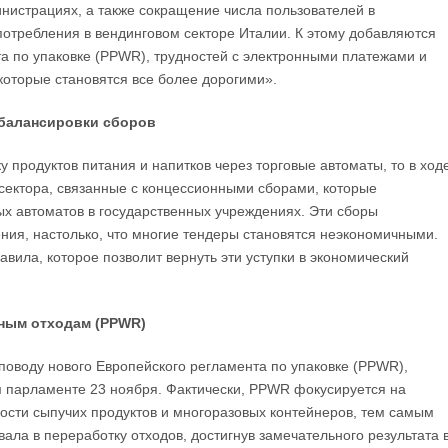
инистрациях, а также сокращение числа пользователей в
отребления в вендинговом секторе Италии. К этому добавляются
та по упаковке (PPWR), трудностей с электронными платежами и
 которые становятся все более дорогими».
ебалансировки сборов
у продуктов питания и напитков через торговые автоматы, то в ход
ектора, связанные с концессионными сборами, которые
ых автоматов в государственных учреждениях. Эти сборы
ния, настолько, что многие тендеры становятся неэкономичными.
вила, которое позволит вернуть эти уступки в экономический
чным отходам (PPWR)
 поводу нового Европейского регламента по упаковке (PPWR),
м парламенте 23 ноября. Фактически, PPWR фокусируется на
мости сыпучих продуктов и многоразовых контейнеров, тем самым
ала в переработку отходов, достигнув замечательного результата 