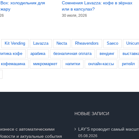
Box: холодильник для
Сомнения Lavazza: кофе в зёрнах
 жару
или в капсулах?
026
30 июля, 2026
Kit Vending
Lavazza
Necta
Rheavendors
Saeco
Unicu
литика кофе
арабика
безналичная оплата
вендинг
выставк
кофемашина
микромаркет
напитки
онлайн-кассы
ритейл
НОВЫЕ ЗАПИСИ
бизнесе с автоматическими
LAY’S проводит самый масшт
Новости и актуальные события
05.08.2026