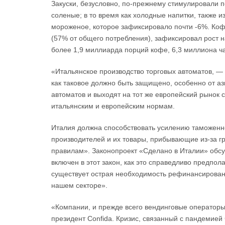
Закуски, безусловно, по-прежнему стимулировали по
соленые; в то время как холодные напитки, также и
мороженое, которое зафиксировало почти -6%. Ко
(57% от общего потребления), зафиксировал рост н
более 1,9 миллиарда порций кофе, 6,3 миллиона ч
«Итальянское производство торговых автоматов, —
как таковое должно быть защищено, особенно от аз
автоматов и выходят на тот же европейский рынок 
итальянским и европейским нормам.
Италия должна способствовать усилению таможенног
производителей и их товары, прибывающие из-за гр
правилам». Законопроект «Сделано в Италии» обсу
включен в этот закон, как это справедливо предпол
существует острая необходимость рефинансировани
нашем секторе».
«Компании, и прежде всего вендинговые операторы
президент Confida. Кризис, связанный с пандемией 