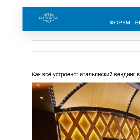
Skip
to
content
ФОРУМ
В
Как всё устроено: итальянский вендинг в
View
Larger
Image