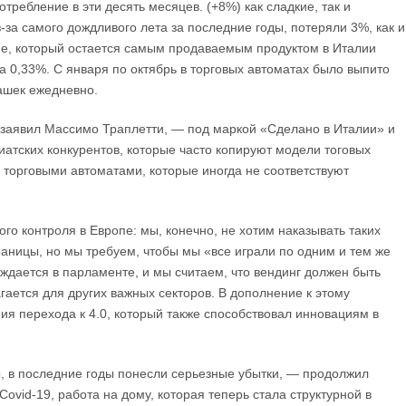
требление в эти десять месяцев. (+8%) как сладкие, так и
з-за самого дождливого лета за последние годы, потеряли 3%, как и
фе, который остается самым продаваемым продуктом в Италии
а 0,33%. С января по октябрь в торговых автоматах было выпито
ашек ежедневно.
 заявил Массимо Траплетти, — под маркой «Сделано в Италии» и
иатских конкурентов, которые часто копируют модели тоговых
с торговыми автоматами, которые иногда не соответствуют
о контроля в Европе: мы, конечно, не хотим наказывать таких
аницы, но мы требуем, чтобы мы «все играли по одним и тем же
ждается в парламенте, и мы считаем, что вендинг должен быть
агается для других важных секторов. В дополнение к этому
я перехода к 4.0, который также способствовал инновациям в
, в последние годы понесли серьезные убытки, — продолжил
Covid-19, работа на дому, которая теперь стала структурной в