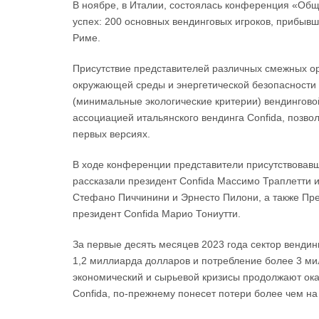
В ноябре, в Италии, состоялась конференция «Общ
успех: 200 основных вендинговых игроков, прибыв
Риме.
Присутствие представителей различных смежных о
окружающей среды и энергетической безопасности
(минимальные экологические критерии) вендинговой
ассоциацией итальянского вендинга Confida, позво
первых версиях.
В ходе конференции представители присутствовав
рассказали президент Confida Массимо Траплетти 
Стефано Пиччинини и Эрнесто Пилони, а также Пре
президент Confida Марио Тониутти.
За первые десять месяцев 2023 года сектор вендин
1,2 миллиарда долларов и потребление более 3 ми
экономический и сырьевой кризисы продолжают оказ
Confida, по-прежнему понесет потери более чем на