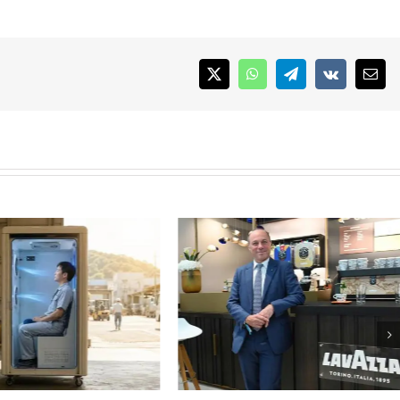
X
WhatsApp
Telegram
Vk
Emai