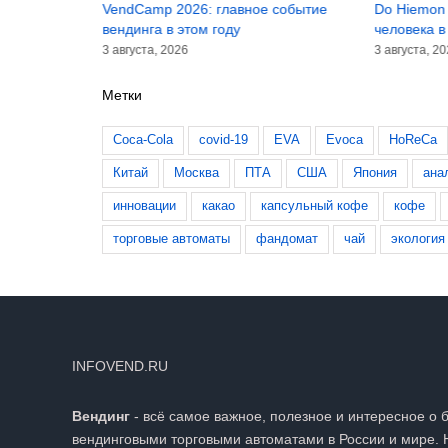
асштабный
VendCamp 2026: главное событие
Do Hiemon 
 100 лет
вендинга в этом году
человека в
3 августа, 2026
3 августа, 2
Метки
Coca-Cola
covid-19
EVA
Evoca
HoReCa
Китай
Москва
ПТА
США
Япония
ана
инновации
какао
капсульный кофе
кофе
торговые автоматы
фандомат
чай
экология
INFOVEND.RU
Вендинг
- всё самое важное, полезное и интересное о 
вендинговыми торговыми автоматами в России и мире. 