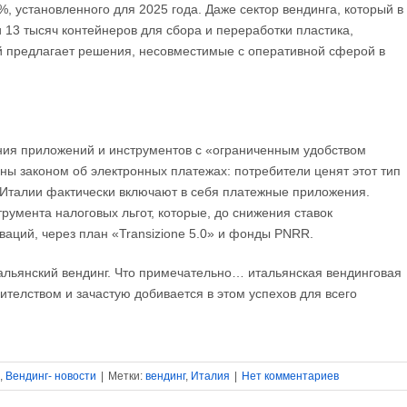
, установленного для 2025 года. Даже сектор вендинга, который в
и 13 тысяч контейнеров для сбора и переработки пластика,
й предлагает решения, несовместимые с оперативной сферой в
ния приложений и инструментов с «ограниченным удобством
ны законом об электронных платежах: потребители ценят этот тип
в Италии фактически включают в себя платежные приложения.
умента налоговых льгот, которые, до снижения ставок
аций, через план «Transizione 5.0» и фонды PNRR.
альянский вендинг. Что примечательно… итальянская вендинговая
телством и зачастую добивается в этом успехов для всего
,
Вендинг- новости
|
Метки:
вендинг
,
Италия
|
Нет комментариев