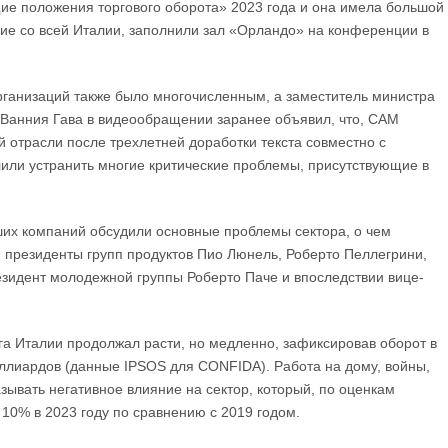
ие положения торгового оборота» 2023 года и она имела большой
шие со всей Италии, заполнили зал «Орландо» на конференции в
рганизаций также было многочисленным, а заместитель министра
 Ванния Гава в видеообращении заранее объявил, что, CAM
 отрасли после трехлетней доработки текста совместно с
лили устранить многие критические проблемы, присутствующие в
ших компаний обсудили основные проблемы сектора, о чем
и президенты групп продуктов Пио Люнель, Роберто Пеллегрини,
зидент молодежной группы Роберто Паче и впоследствии вице-
га Италии продолжал расти, но медленно, зафиксировав оборот в
ллиардов (данные IPSOS для CONFIDA). Работа на дому, войны,
ывать негативное влияние на сектор, который, по оценкам
 10% в 2023 году по сравнению с 2019 годом.