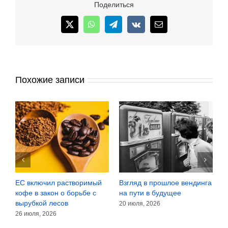
в
Поделиться
восприят
вкуса
X
WhatsApp
Telegram
Vk
Email
кофе
Похожие записи
ляд в прошлое вендинга
Японские тренды: кофе
Сомнения
пути в будущее
при температуре -85 °C
зёрнах ил
июля, 2026
17 июля, 2026
30 июля, 2