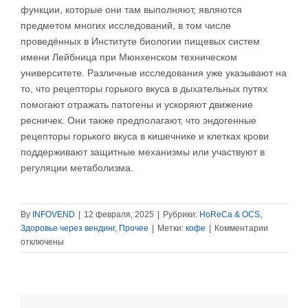
функции, которые они там выполняют, являются
предметом многих исследований, в том числе
проведённых в Институте биологии пищевых систем
имени Лейбница при Мюнхенском техническом
университете. Различные исследования уже указывают на
то, что рецепторы горького вкуса в дыхательных путях
помогают отражать патогены и ускоряют движение
ресничек. Они также предполагают, что эндогенные
рецепторы горького вкуса в кишечнике и клетках крови
поддерживают защитные механизмы или участвуют в
регуляции метаболизма.
By
INFOVEND
|
12 февраля, 2025
|
Рубрики:
HoReCa & OCS
,
к
Здоровье через вендинг
,
Прочее
|
Метки:
кофе
|
Комментарии
записи
отключены
Генетичес
предрасп
играет
роль