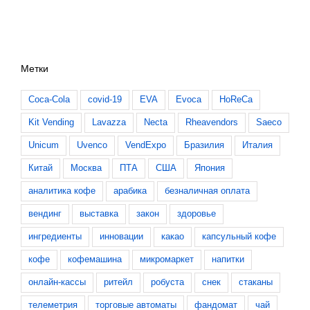
Метки
Coca-Cola
covid-19
EVA
Evoca
HoReCa
Kit Vending
Lavazza
Necta
Rheavendors
Saeco
Unicum
Uvenco
VendExpo
Бразилия
Италия
Китай
Москва
ПТА
США
Япония
аналитика кофе
арабика
безналичная оплата
вендинг
выставка
закон
здоровье
ингредиенты
инновации
какао
капсульный кофе
кофе
кофемашина
микромаркет
напитки
онлайн-кассы
ритейл
робуста
снек
стаканы
телеметрия
торговые автоматы
фандомат
чай